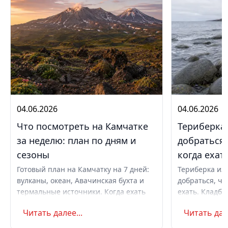
04.06.2026
04.06.2026
Что посмотреть на Камчатке
Териберка 
за неделю: план по дням и
добраться,
сезоны
когда ехат
Готовый план на Камчатку на 7 дней:
Териберка из 
вулканы, океан, Авачинская бухта и
добраться, чт
термальные источники. Когда ехать
ехать. Кладби
летом и в августе, бюджет,
океану, север
Читать далее...
Читать дале
самостоятельно или с туром.
Маршрут на д
Советы по пое