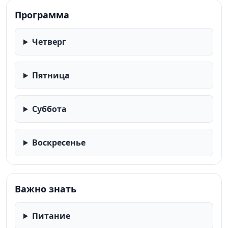
равнозначную с сохранением объёма и качества.
самостоятельно. Все дополнительные услуги и
Программа
экскурсии бронируются и оплачиваются заранее.
Четверг
Пятница
Суббота
Воскресенье
Важно знать
Питание