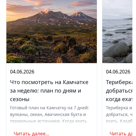
04.06.2026
04.06.2026
Что посмотреть на Камчатке
Териберка 
за неделю: план по дням и
добраться,
сезоны
когда ехат
Готовый план на Камчатку на 7 дней:
Териберка из 
вулканы, океан, Авачинская бухта и
добраться, чт
термальные источники. Когда ехать
ехать. Кладби
летом и в августе, бюджет,
океану, север
Читать далее...
Читать дале
самостоятельно или с туром.
Маршрут на д