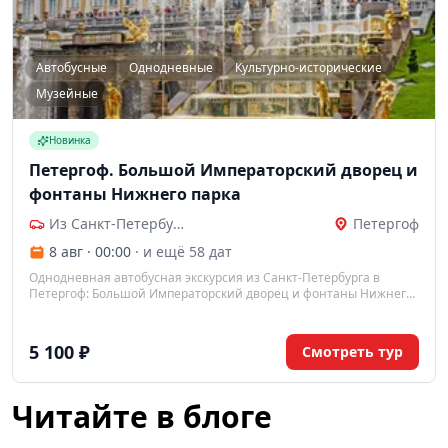
Автобусные
Однодневные
Культурно-исторические
Музейные
Новинка
Петергоф. Большой Императорский дворец и
фонтаны Нижнего парка
Из Санкт-Петербурга
Петергоф
8 авг · 00:00
· и ещё 58 дат
Однодневная автобусная экскурсия из Санкт-Петербурга в
Петергоф: Большой Императорский дворец и фонтаны Нижнего
парка в сопровождении профессионального гида.
5 100 ₽
Смотреть тур
Читайте в блоге