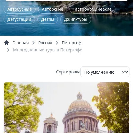
Автобусные
Авторские
Гастрономические
Дегустации
Детям
Джип-туры
Железнодорожные
Женские
Йога - туры
Комбинированные
Концерты
Главная
Россия
Петергоф
Культурно-исторические
Мастер-класс
Многодневные туры в Петергофе
Музейные
На природу
Однодневные
Пешие
По городу
По области
Семейные
Сортировка
Трекинг
Тур выходного дня
Экстрим
Обзорные
Речные прогулки
7+