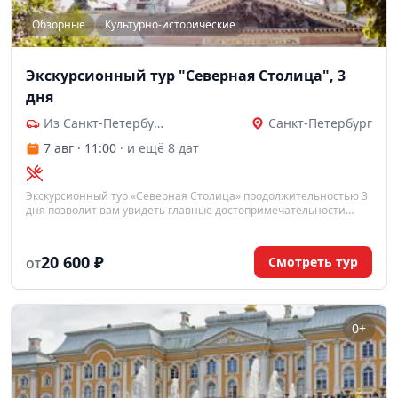
Обзорные
Культурно-исторические
Экскурсионный тур "Северная Столица", 3
дня
Из Санкт-Петербурга
Санкт-Петербург
7 авг · 11:00
· и ещё 8 дат
Экскурсионный тур «Северная Столица» продолжительностью 3
дня позволит вам увидеть главные достопримечательности
Санкт-Петербурга: Петергоф, Царское Село, Эрмитаж и
знаменитый развод мостов в период Белых ночей.
20 600 ₽
Смотреть тур
ОТ
0+