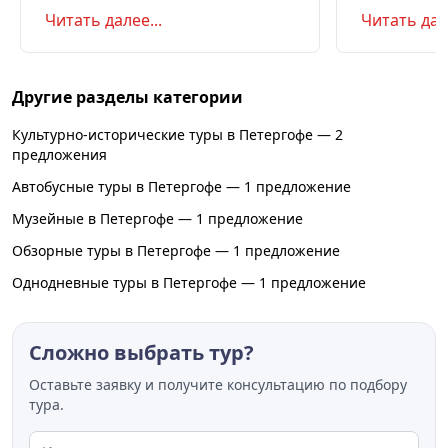
летом и в августе, бюджет,
океану, север
Читать далее...
Читать дале
самостоятельно или с туром.
Маршрут на д
Советы по пое
Другие разделы категории
Культурно-исторические туры в Петергофе — 2
предложения
Автобусные туры в Петергофе — 1 предложение
Музейные в Петергофе — 1 предложение
Обзорные туры в Петергофе — 1 предложение
Однодневные туры в Петергофе — 1 предложение
Сложно выбрать тур?
Оставьте заявку и получите консультацию по подбору
тура.