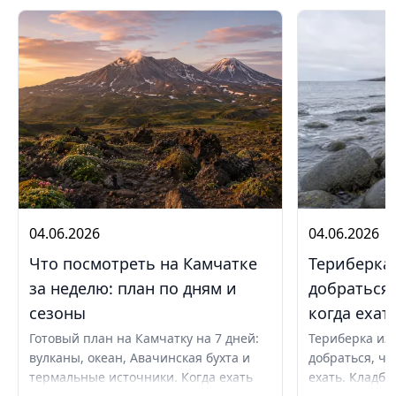
04.06.2026
04.06.2026
Что посмотреть на Камчатке
Териберка 
за неделю: план по дням и
добраться,
сезоны
когда ехат
Готовый план на Камчатку на 7 дней:
Териберка из 
вулканы, океан, Авачинская бухта и
добраться, чт
термальные источники. Когда ехать
ехать. Кладби