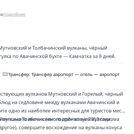
на
подробнее
 Мутновский и Толбачинский вулканы, чёрный
улка по Авачинской бухте — Камчатка за 8 дней.
Трансфер: Трансфер аэропорт — отель — аэропорт
ействующих вулканов Мутновский и Горелый, чёрный
блюд на седловине между вулканами Авачинский и
дите одно из наиболее интересных для туристов мест
айон самого интенсивного проявления вулканизма
вулкана Толбачик («молодой» конус 2013 года,
ругое), совершите восхождение на вулканы-конуса