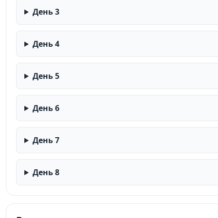
День 3
День 4
День 5
День 6
День 7
День 8