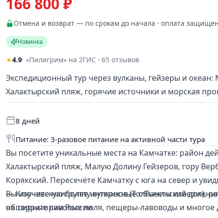
166 800 ₽
Отмена и возврат — по срокам до начала · оплата защище
Новинка
★
4.9
· «Пилигрим» на 2ГИС · 65 отзывов
Экспедиционный тур через вулканы, гейзеры и океан:
Халактырский пляж, горячие источники и морская прог
8 дней
Питание: 3-разовое питание на активной части тура
Вы посетите уникальные места на Камчатке: район д
Халактырский пляж, Малую Долину Гейзеров, гору Вер
Корякский. Пересечёте Камчатку с юга на север и уви
— Ключевскую группу вулканов (Толбачинский дол), р
Вы изучите наиболее интересные объекты извержения 
на территории России.
обширные лавовые поля, пещеры-лавоводы и многое д