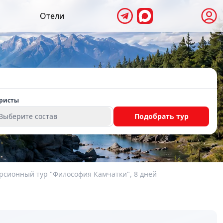
Отели
ристы
Выберите состав
Подобрать тур
рсионный тур "Философия Камчатки", 8 дней