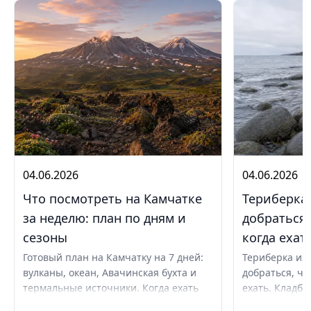
04.06.2026
04.06.2026
Что посмотреть на Камчатке
Териберка 
за неделю: план по дням и
добраться,
сезоны
когда ехат
Готовый план на Камчатку на 7 дней:
Териберка из 
вулканы, океан, Авачинская бухта и
добраться, чт
термальные источники. Когда ехать
ехать. Кладби
летом и в августе, бюджет,
океану, север