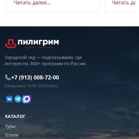
Читать далее...
Читать дале
самостоятельно или с туром.
Маршрут на д
Советы по пое
Городской гид — подсказываем, где
интересно. 800+ программ по России.
+7 (913) 008-72-00
Ежедневно 10:00–20:00 (Нск)
КАТАЛОГ
Туры
Отели