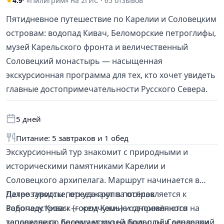
★
4.9
· «Пилигрим» на 2ГИС · 65 отзывов
Пятидневное путешествие по Карелии и Соловецким
островам: водопад Кивач, Беломорские петроглифы,
музей Карельского фронта и величественный
Соловецкий монастырь — насыщенная
экскурсионная программа для тех, кто хочет увидеть
главные достопримечательности Русского Севера.
5 дней
Питание: 5 завтраков и 1 обед
Экскурсионный тур знакомит с природными и
историческими памятниками Карелии и
Соловецкого архипелага. Маршрут начинается в
Петрозаводске, откуда группа отправляется к
Далее туристы переезжают в посёлок
водопаду Кивач — жемчужине одноимённого
Рабочеостровск (город Кемь) и отправляются на
заповедника, посещает музей природы и дендрарий
теплоходе по Белому морю на Большой Соловецкий