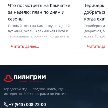
Что посмотреть на Камчатке
Териберка 
за неделю: план по дням и
добраться,
сезоны
когда ехат
Готовый план на Камчатку на 7 дней:
Териберка из 
вулканы, океан, Авачинская бухта и
добраться, чт
термальные источники. Когда ехать
ехать. Кладби
летом и в августе, бюджет,
океану, север
Читать далее...
Читать дале
самостоятельно или с туром.
Маршрут на д
Советы по пое
Городской гид — подсказываем, где
интересно. 800+ программ по России.
+7 (913) 008-72-00