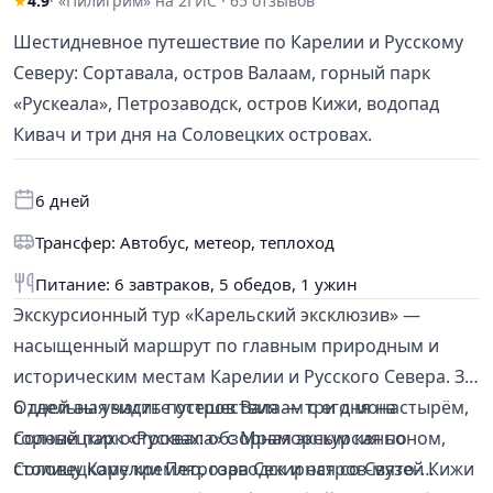
★
4.9
· «Пилигрим» на 2ГИС · 65 отзывов
Шестидневное путешествие по Карелии и Русскому
Северу: Сортавала, остров Валаам, горный парк
«Рускеала», Петрозаводск, остров Кижи, водопад
Кивач и три дня на Соловецких островах.
6 дней
Трансфер: Автобус, метеор, теплоход
Питание: 6 завтраков, 5 обедов, 1 ужин
Экскурсионный тур «Карельский эксклюзив» —
насыщенный маршрут по главным природным и
историческим местам Карелии и Русского Севера. За
6 дней вы увидите остров Валаам с его монастырём,
Отдельная часть путешествия — три дня на
горный парк «Рускеала» с Мраморным каньоном,
Соловецких островах: обзорная экскурсия по
столицу Карелии Петрозаводск и остров-музей Кижи
Соловецкому кремлю, гора Секирная со Свято-