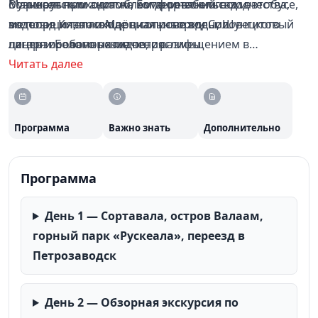
с уникальным ансамблем деревянного зодчества,
Вознесенским скитом, Ботанический сад и
Маршрут проходит на комфортабельном автобусе,
водопад Кивач и Марциальные воды, Шунгитовый
экспозиция, посвящённая истории Соловецкого
метеоре и теплоходе в сопровождении
центр и Беломорские петроглифы.
лагеря особого назначения.
лицензированных гидов, с размещением в
гостиницах Петрозаводска, Кеми/Рабочеостровска и
Читать далее
Соловецких островов.
Программа
Важно знать
Дополнительно
Программа
День 1 — Сортавала, остров Валаам,
горный парк «Рускеала», переезд в
Петрозаводск
День 2 — Обзорная экскурсия по