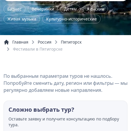
Бизнес
Вечеринки
Детям
Женские
Живая музыка
Культурно-исторические
Лекция
Мастер-класс
Нетворкинг
Поэтический вечер
Семейные
Семинар
Главная
Россия
Пятигорск
Спектакли
Фестивали
Школьные
Шоу
Фестивали в Пятигорске
Речные прогулки
По выбранным параметрам туров не нашлось.
Попробуйте сменить дату, регион или фильтры — мы
регулярно добавляем новые направления.
Сложно выбрать тур?
Оставьте заявку и получите консультацию по подбору
тура.