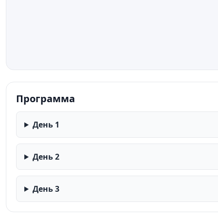
Программа
День 1
День 2
День 3