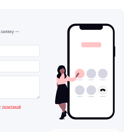
 заявку —
 с
политикой