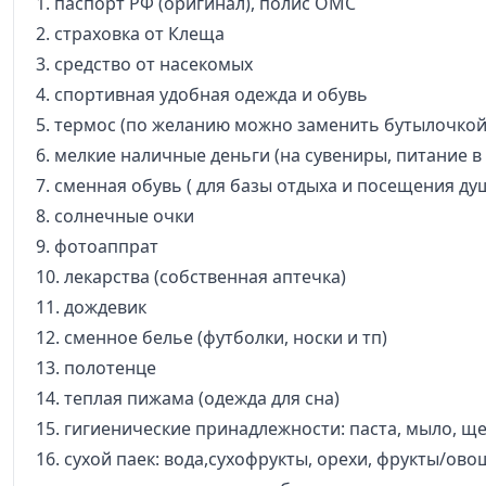
1. паспорт РФ (оригинал), полис ОМС
2. страховка от Клеща
3. средство от насекомых
4. спортивная удобная одежда и обувь
5. термос (по желанию можно заменить бутылочкой
6. мелкие наличные деньги (на сувениры, питание в
7. сменная обувь ( для базы отдыха и посещения ду
8. солнечные очки
9. фотоаппрат
10. лекарства (собственная аптечка)
11. дождевик
12. сменное белье (футболки, носки и тп)
13. полотенце
14. теплая пижама (одежда для сна)
15. гигиенические принадлежности: паста, мыло, щ
16. сухой паек: вода,сухофрукты, орехи, фрукты/о