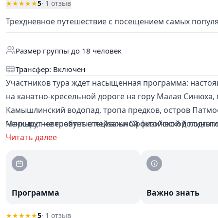
★★★★★
5
· 1 отзыв
Трехдневное путешествие с посещением самых популя
Размер группы до 18 человек
Трансфер: Включен
Участников тура ждет насыщенная программа: настоя
на канатно-кресельной дороге на гору Малая Синюха,
Камышлинский водопад, тропа предков, остров Патм
Чечкыш, невероятные пейзажи Ороктойской долины и
Маршрут не требует специальной физической подготов
туристов.
Читать далее
Программа
Важно знать
★★★★★
5
· 1 отзыв