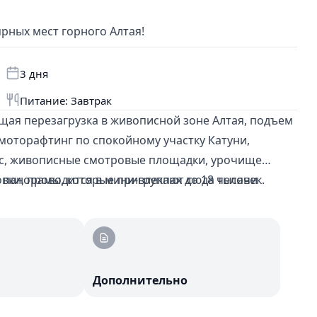
рных мест горного Алтая!
3 дня
Питание: Завтрак
щая перезагрузка в живописной зоне Алтая, подъем
 моторафтинг по спокойному участку Катуни,
ос, живописные смотровые площадки, урочище
 панорамы, которые привлекают сюда тысячи
ки, проводится в мини-группах до 18 человек.
Дополнительно