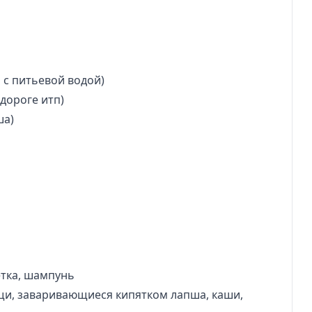
 с питьевой водой)
 дороге итп)
ша)
етка, шампунь
вощи, заваривающиеся кипятком лапша, каши,