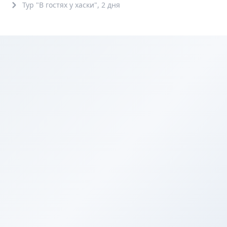
Тур "В гостях у хаски", 2 дня
Обзорные
5+