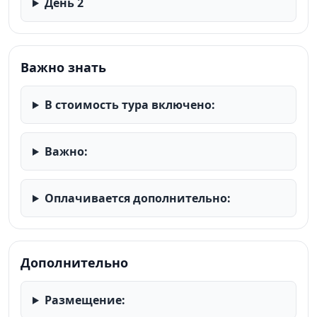
День 2
(«Крепость черного медведя»), где можно
примерить доспехи, подержать оружие и увидеть
реконструкции построек.
Важно знать
Остановка в фирменном магазине форелевого
хозяйства (свежая рыба, икра) и магазине карельских
В стоимость тура включено:
бальзамов и настоек.
Отправление в Санкт-Петербург. Прибытие поздно
Важно:
вечером (ориентировочно 23:00).
Оплачивается дополнительно:
Дополнительно
Размещение: