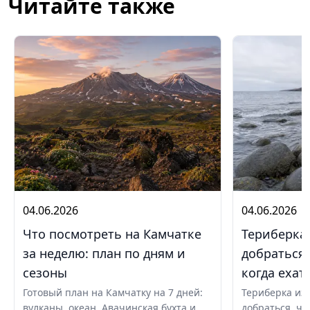
Читайте также
04.06.2026
04.06.2026
Что посмотреть на Камчатке
Териберка 
за неделю: план по дням и
добраться,
сезоны
когда ехат
Готовый план на Камчатку на 7 дней:
Териберка из 
вулканы, океан, Авачинская бухта и
добраться, чт