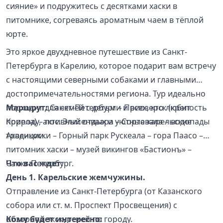
сияние» и подружитесь с десятками хаски в
питомнике, согреваясь ароматным чаем в тёплой
юрте.
Это яркое двухдневное путешествие из Санкт-
Петербурга в Карелию, которое подарит вам встречу
с настоящими северными собаками и главными
достопримечательностями региона. Тур идеально
подходит для семей с детьми и всех, кто любит
Маршрут:
Санкт-Петербург – Приозерск (крепость
природу, активный отдых и уютные карельские
Корела) – пос. Элисенваара – Сортавала – водопады
традиции.
Ахвенкоски – Горный парк Рускеала – гора Паасо –
питомник хаски – музей викингов «Бастионъ» –
Санкт-Петербург.
Что вас ждет:
День 1. Карельские жемчужины.
Отправление из Санкт-Петербурга (от Казанского
собора или ст. м. Проспект Просвещения) с
обзорной экскурсией по городу.
Кому будет интересно: