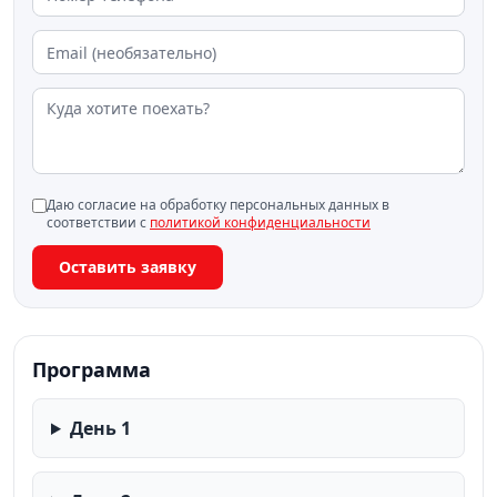
Размещение в отеле в Сортавале.
День 2. Хаски, горы и легенды викингов.
Завтрак в отеле.
Подъем на гору
Паасо
, откуда открывается
живописный вид на Ладожское озеро и острова.
Наблюдение за проходящим по дамбе
Даю согласие на обработку персональных данных в
ретропоездом
(знаменитый кадр, словно из
соответствии с
политикой конфиденциальности
старинной хроники).
Оставить заявку
Посещение
питомника хаски
: знакомство с
собаками породы хаски, обзорная экскурсия о
происхождении и особенностях породы,
возможность погладить и сфотографировать собак.
Программа
Чаепитие с карельским травяным чаем в тёплой
юрте.
День 1
Дополнительно (за доп. плату)
— посещение музея
живой истории эпохи викингов
«Бастионъ»