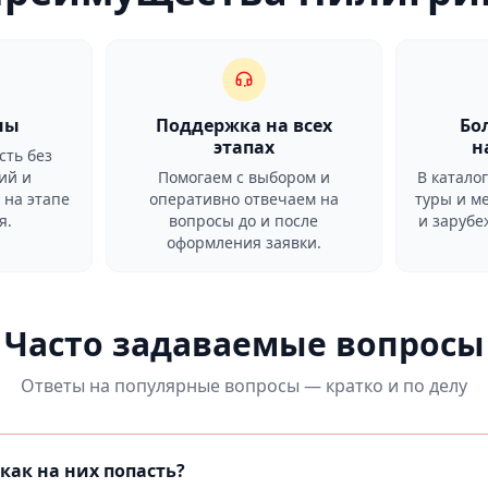
ны
Поддержка на всех
Бо
этапах
н
сть без
ий и
Помогаем с выбором и
В катало
 на этапе
оперативно отвечаем на
туры и м
я.
вопросы до и после
и заруб
оформления заявки.
Часто задаваемые вопросы
Ответы на популярные вопросы — кратко и по делу
как на них попасть?