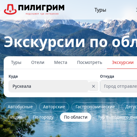
Туры
Экскурсии по обл
Туры
Отели
Места
Посмотреть
Экскурсии
Куда
Откуда
✕
Рускеала
Город отправл
Автобусные
Авторские
Гастрономические
Дегу
Пешие
По городу
По области
Тур выходного дн