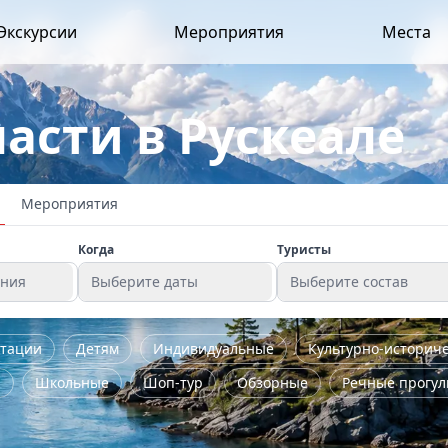
Экскурсии
Мероприятия
Места
асти в Рускеале
Мероприятия
Когда
Туристы
ения
Выберите даты
Выберите состав
стации
Детям
Индивидуальные
Культурно-историч
я
Школьные
Шоп-тур
Обзорные
Речные прогул