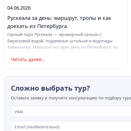
04.06.2026
Рускеала за день: маршрут, тропы и как
доехать из Петербурга
Горный парк Рускеала — мраморный каньон с
бирюзовой водой, подземные штольни и водопады
Ахвенкоски. Маршрут на один день из Петербурга: на
машине, поезде или с экскурсией. Цены, сезоны, что
Читать далее...
взять с собой
Сложно выбрать тур?
Оставьте заявку и получите консультацию по подбору тура