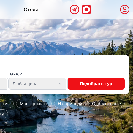
Отели
Цена, ₽
Любая цена
Подобрать тур
еские
Мастер-класс
На природу
Однодневные
ки