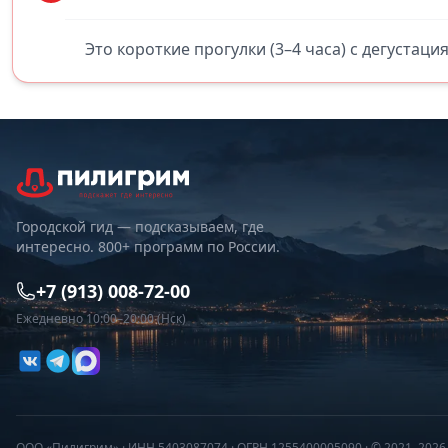
Это короткие прогулки (3–4 часа) с дегустаци
Городской гид — подсказываем, где
интересно. 800+ программ по России.
+7 (913) 008-72-00
Ежедневно 10:00–20:00 (Нск)
ООО «Пилигрим» · ИНН 5403087074 · ОГРН 1255400005090 · © 2021–202