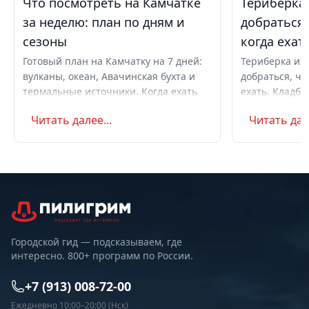
Что посмотреть на Камчатке
Териберка 
за неделю: план по дням и
добраться,
сезоны
когда ехат
Готовый план на Камчатку на 7 дней:
Териберка из 
вулканы, океан, Авачинская бухта и
добраться, чт
термальные источники. Когда ехать
ехать. Кладби
летом и в августе, бюджет,
океану, север
Читать далее...
Читать дале
самостоятельно или с туром.
Маршрут на д
Советы по пое
Городской гид — подсказываем, где
интересно. 800+ программ по России.
+7 (913) 008-72-00
Ежедневно 10:00–20:00 (Нск)