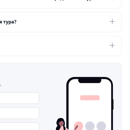
я тура?
.