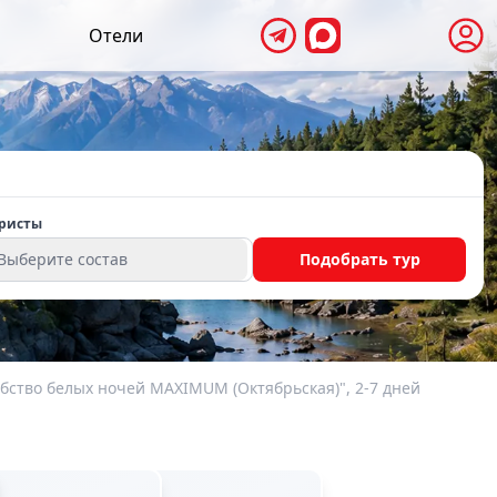
Отели
ристы
Выберите состав
Подобрать тур
бство белых ночей MAXIMUM (Октябрьская)", 2-7 дней