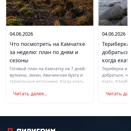
04.06.2026
04.06.2026
Что посмотреть на Камчатке
Териберка 
за неделю: план по дням и
добраться,
сезоны
когда ехат
Готовый план на Камчатку на 7 дней:
Териберка из 
вулканы, океан, Авачинская бухта и
добраться, чт
термальные источники. Когда ехать
ехать. Кладби
летом и в августе, бюджет,
океану, север
Читать далее...
Читать дале
самостоятельно или с туром.
Маршрут на д
Советы по пое