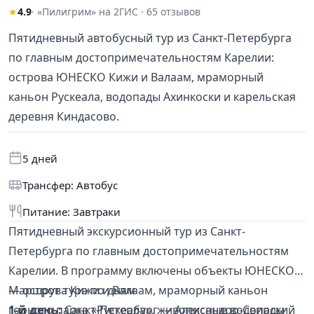
★
4.9
· «Пилигрим» на 2ГИС · 65 отзывов
Пятидневный автобусный тур из Санкт-Петербурга
по главным достопримечательностям Карелии:
острова ЮНЕСКО Кижи и Валаам, мраморный
каньон Рускеала, водопады Ахинкоски и карельская
деревня Киндасово.
5 дней
Трансфер: Автобус
Питание: Завтраки
Пятидневный экскурсионный тур из Санкт-
Петербурга по главным достопримечательностям
Карелии. В программу включены объекты ЮНЕСКО
— острова Кижи и Валаам, мраморный каньон
Маршрут тура по дням
горного парка «Рускеала», живописные водопады
1-й день:
Санкт-Петербург — Александро-Свирский