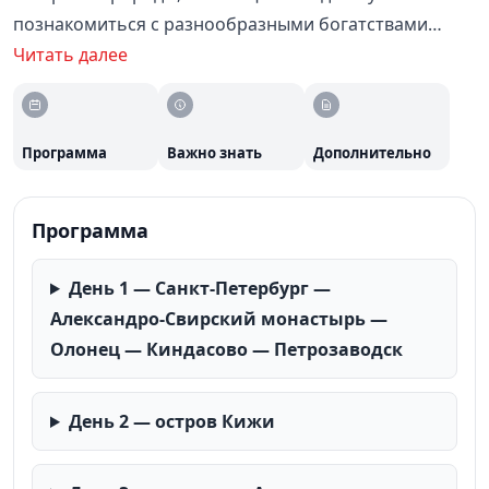
познакомиться с разнообразными богатствами
Карелии — от духовных центров до природных
Читать далее
достопримечательностей. Оптимален для тех, кто
предпочитает организованный отдых с готовым
маршрутом.
Программа
Важно знать
Дополнительно
Программа
День 1 — Санкт-Петербург —
Александро-Свирский монастырь —
Олонец — Киндасово — Петрозаводск
День 2 — остров Кижи