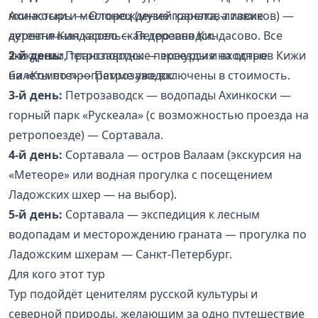
Ахинкоски и месторождение граната, а также
монастырь — Олонец (музей карелов-ливвиков) —
аутентичная карельская деревня Киндасово. Все
деревня Киндасово — Петрозаводск.
экскурсии, транспортные переезды и входные
2-й день:
Петрозаводск — экскурсия на остров Кижи
билеты по программе уже включены в стоимость.
на «Комете» — Петрозаводск.
3-й день:
Петрозаводск — водопады Ахинкоски —
горный парк «Рускеала» (с возможностью проезда на
ретропоезде) — Сортавала.
4-й день:
Сортавала — остров Валаам (экскурсия на
«Метеоре» или водная прогулка с посещением
Ладожских шхер — на выбор).
5-й день:
Сортавала — экспедиция к лесным
водопадам и месторождению граната — прогулка по
Ладожским шхерам — Санкт-Петербург.
Для кого этот тур
Тур подойдёт ценителям русской культуры и
северной природы, желающим за одно путешествие