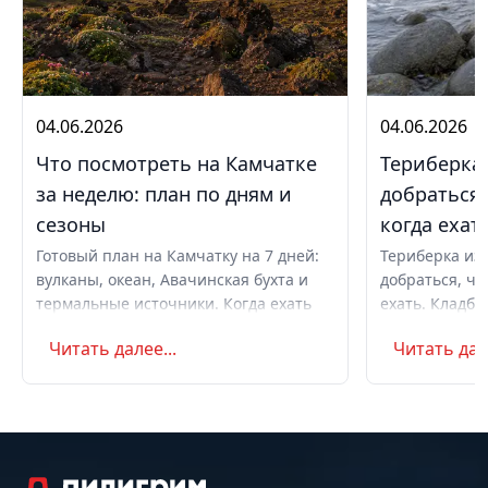
04.06.2026
04.06.2026
Что посмотреть на Камчатке
Териберка 
за неделю: план по дням и
добраться,
сезоны
когда ехат
Готовый план на Камчатку на 7 дней:
Териберка из 
вулканы, океан, Авачинская бухта и
добраться, чт
термальные источники. Когда ехать
ехать. Кладби
летом и в августе, бюджет,
океану, север
Читать далее...
Читать дале
самостоятельно или с туром.
Маршрут на д
Советы по пое