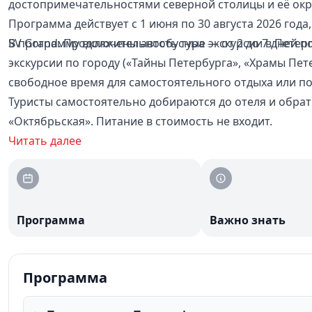
достопримечательностями северной столицы и её окр
Программа действует с 1 июня по 30 августа 2026 год
SV Grand. Продолжительность тура — от 2 до 7 дней п
В программу включены автобусные экскурсии в Петерго
экскурсии по городу («Тайны Петербурга», «Храмы Пет
свободное время для самостоятельного отдыха или п
Туристы самостоятельно добираются до отеля и обрат
«Октябрьская». Питание в стоимость не входит.
Читать далее
Программа
Важно знать
Программа