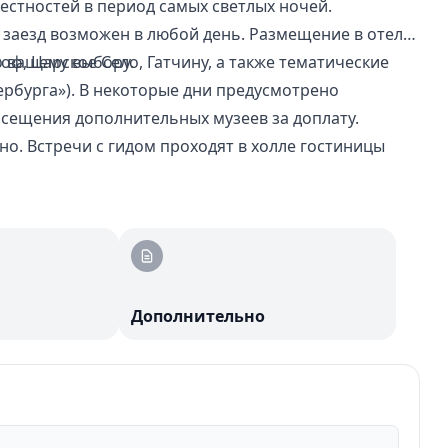
естностей в период самых светлых ночей.
а, заезд возможен в любой день. Размещение в отеле
о вашему выбору.
ф, Царское Село, Гатчину, а также тематические
ербурга»). В некоторые дни предусмотрено
осещения дополнительных музеев за доплату.
но. Встречи с гидом проходят в холле гостиницы
Дополнительно