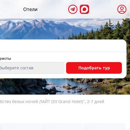
Отели
ристы
Выберите состав
Подобрать тур
ство белых ночей ЛАЙТ (SV Grand Hotel)", 2-7 дней