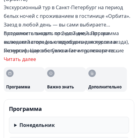
Экскурсионный тур в Санкт-Петербург на период
белых ночей с проживанием в гостинице «Орбита».
Заезд в любой день — вы сами выбираете
продолжительность от 2 до 7 дней. Программа
В стоимость входит: проживание, завтраки
включает загородные автобусные экскурсии в
«шведский стол» (со следующего дня после заезда),
Петергоф, Царское Село и Гатчину, тематические
экскурсионное обслуживание и транспорт по
прогулки по городу, а также свободные дни для
программе. В день заезда размещение после 14:00, в
Читать далее
самостоятельных открытий.
день выезда номер необходимо освободить до 12:00.
Программа
Важно знать
Дополнительно
Программа
Понедельник