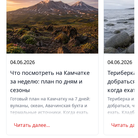
04.06.2026
04.06.2026
Что посмотреть на Камчатке
Териберка 
за неделю: план по дням и
добраться,
сезоны
когда ехат
Готовый план на Камчатку на 7 дней:
Териберка из 
вулканы, океан, Авачинская бухта и
добраться, чт
термальные источники. Когда ехать
ехать. Кладби
летом и в августе, бюджет,
океану, север
Читать далее...
Читать дале
самостоятельно или с туром.
Маршрут на д
Советы по пое