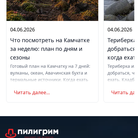
04.06.2026
04.06.2026
Что посмотреть на Камчатке
Териберка 
за неделю: план по дням и
добраться,
сезоны
когда ехат
Готовый план на Камчатку на 7 дней:
Териберка из 
вулканы, океан, Авачинская бухта и
добраться, чт
термальные источники. Когда ехать
ехать. Кладби
летом и в августе, бюджет,
океану, север
Читать далее...
Читать дале
самостоятельно или с туром.
Маршрут на д
Советы по пое