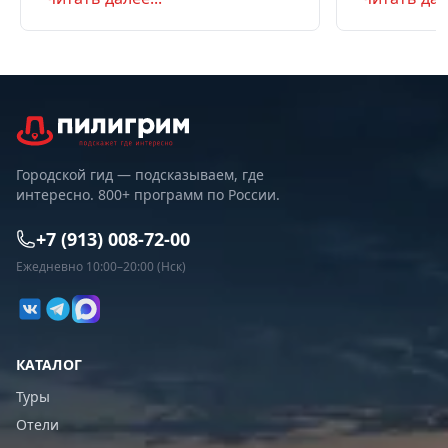
самостоятельно или с туром.
Маршрут на д
Советы по пое
Городской гид — подсказываем, где
интересно. 800+ программ по России.
+7 (913) 008-72-00
Ежедневно 10:00–20:00 (Нск)
КАТАЛОГ
Туры
Отели