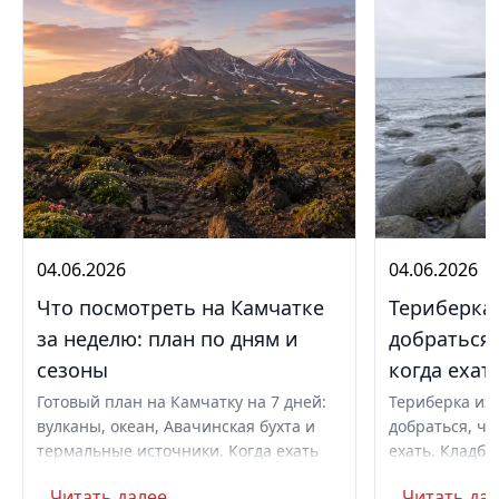
04.06.2026
04.06.2026
Что посмотреть на Камчатке
Териберка 
за неделю: план по дням и
добраться,
сезоны
когда ехат
Готовый план на Камчатку на 7 дней:
Териберка из 
вулканы, океан, Авачинская бухта и
добраться, чт
термальные источники. Когда ехать
ехать. Кладби
летом и в августе, бюджет,
океану, север
Читать далее...
Читать дале