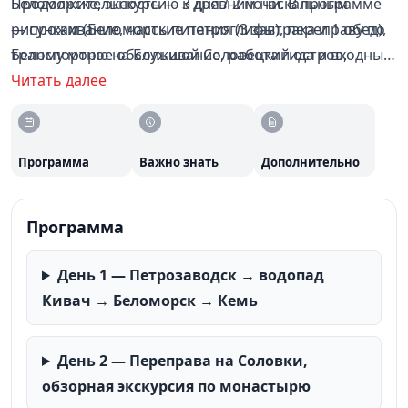
Беломорске, экскурсию к древним наскальным
Продолжительность — 3 дня / 2 ночи. В программе
рисункам (Беломорские петроглифы), переправу по
— проживание, часть питания (3 завтрака и 1 обед),
Белому морю на Большой Соловецкий остров,
транспортное обслуживание, работа гида и входные
обзорную экскурсию по Соловецкому монастырю и
билеты на экскурсии.
Читать далее
экскурсию по истории Соловецких лагерей особого
назначения.
Программа
Важно знать
Дополнительно
Программа
День 1 — Петрозаводск → водопад
Кивач → Беломорск → Кемь
День 2 — Переправа на Соловки,
обзорная экскурсия по монастырю