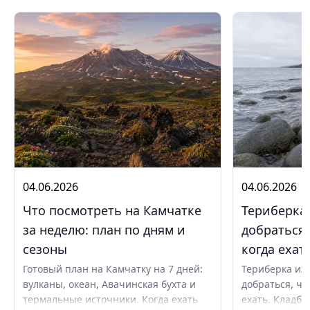
04.06.2026
04.06.2026
Что посмотреть на Камчатке
Териберка 
за неделю: план по дням и
добраться,
сезоны
когда ехат
Готовый план на Камчатку на 7 дней:
Териберка из 
вулканы, океан, Авачинская бухта и
добраться, чт
термальные источники. Когда ехать
ехать. Кладби