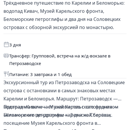
Трёхдневное путешествие по Карелии и Беломорью:
водопад Кивач, Музей Карельского фронта,
Беломорские петроглифы и два дня на Соловецких
островах с обзорной экскурсией по монастырю.
3 дня
Трансфер: Групповой, встреча на ж/д-вокзале в
Петрозаводске
Питание: 3 завтрака и 1 обед
Экскурсионный тур из Петрозаводска на Соловецкие
острова с остановками в самых знаковых местах
Карелии и Беломорья. Маршрут: Петрозаводск —
водопад «Кивач» — Музей Карельского фронта —
Программа включает знакомство с заповедником
Беломорские петроглифы — 2 дня на Соловках.
«Кивач» и его дендрарием карельской берёзы,
посещение Музея Карельского фронта в