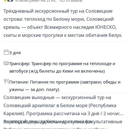
★
4.9
· «Пилигрим» на 2ГИС · 65 отзывов
Трёхдневный экскурсионный тур на Соловецкие
острова: теплоход по Белому морю, Соловецкий
кремль — объект Всемирного наследия ЮНЕСКО,
скиты и морские прогулки к местам обитания белух.
3 дня
Трансфер: Трансфер по программе на теплоходе и
автобусе (ж/д билеты до Кеми не включены)
Питание: Питание по программе (завтраки; обеды и
ужины — за доп. плату)
Соловецкие выходные — экскурсионный тур на
Соловецкий архипелаг в Белом море (Республика
Карелия). Программа рассчитана на 3 дня / 2 ночи:
переезд из города Кемь через посёлок
Во второй день туристам доступны факультативные