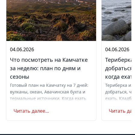
04.06.2026
04.06.2026
Что посмотреть на Камчатке
Териберка 
за неделю: план по дням и
добраться,
сезоны
когда ехат
Готовый план на Камчатку на 7 дней:
Териберка из 
вулканы, океан, Авачинская бухта и
добраться, чт
термальные источники. Когда ехать
ехать. Кладби
летом и в августе, бюджет,
океану, север
Читать далее...
Читать дале
самостоятельно или с туром.
Маршрут на д
Советы по пое