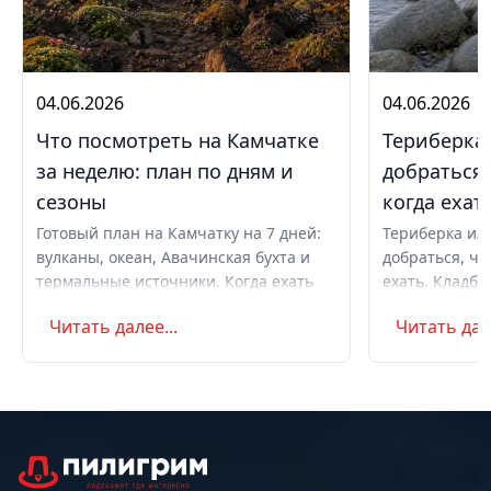
04.06.2026
04.06.2026
Что посмотреть на Камчатке
Териберка 
за неделю: план по дням и
добраться,
сезоны
когда ехат
Готовый план на Камчатку на 7 дней:
Териберка из 
вулканы, океан, Авачинская бухта и
добраться, чт
термальные источники. Когда ехать
ехать. Кладби
летом и в августе, бюджет,
океану, север
Читать далее...
Читать дале
самостоятельно или с туром.
Маршрут на д
Советы по пое