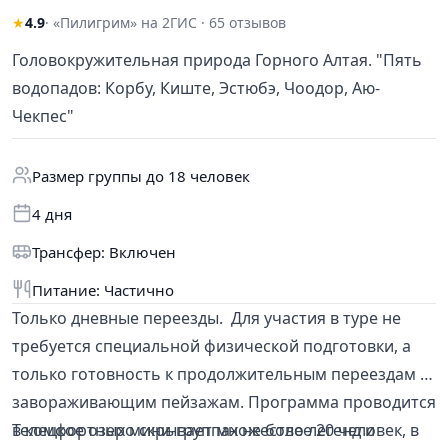
★
4.9
· «Пилигрим» на 2ГИС · 65 отзывов
Головокружительная природа Горного Алтая. "Пять
водопадов: Корбу, Киште, Эстюбэ, Чоодор, Аю-
Чекпес"
Размер группы до 18 человек
4 дня
Трансфер: Включен
Питание: Частично
Только дневные переезды. Для участия в туре не
требуется специальной физической подготовки, а
только готовность к продолжительным переездам и
завораживающим пейзажам. Программа проводится
в комфортных мини-группах не более 20 человек, в
Телецкое озеро скрывает множество легенд и