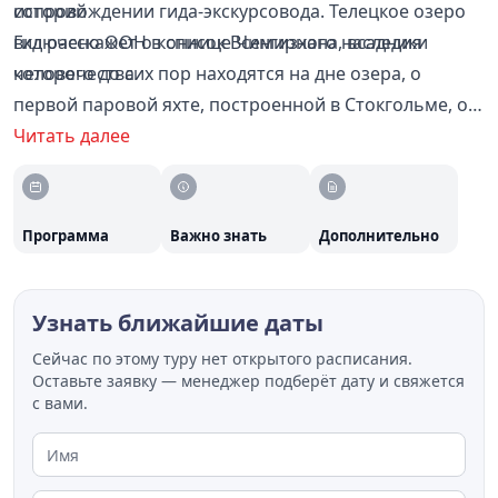
сопровождении гида-экскурсовода. Телецкое озеро
историй
включено ООН в список Всемирного наследия
Гид расскажет о коннице Чингизхана, всадники
человечества
которого до сих пор находятся на дне озера, о
первой паровой яхте, построенной в Стокгольме, о
Макарии Глухареве, основателе духовной Алтайской
Читать далее
миссии. На экскурсии Вы узнаете где находится
заброшенный прииск Калычак и откуда взялись
фруктовые сады
Программа
Важно знать
Дополнительно
Узнать ближайшие даты
Сейчас по этому туру нет открытого расписания.
Оставьте заявку — менеджер подберёт дату и свяжется
с вами.