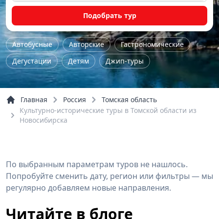
Подобрать тур
Автобусные
Авторские
Гастрономические
Дегустации
Детям
Джип-туры
Железнодорожные
Женские
Йога - туры
Комбинированные
Концерты
Главная
Россия
Томская область
Культурно-исторические туры в Томской области из
Культурно-исторические
Мастер-класс
Новосибирска
Музейные
На природу
Однодневные
Пешие
По городу
По области
Семейные
Трекинг
Тур выходного дня
Экстрим
По выбранным параметрам туров не нашлось.
Попробуйте сменить дату, регион или фильтры — мы
Обзорные
Речные прогулки
регулярно добавляем новые направления.
Читайте в блоге