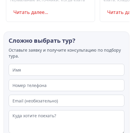
летом и в августе, бюджет,
океану, север
Читать далее...
Читать дале
самостоятельно или с туром.
Маршрут на д
Советы по пое
Сложно выбрать тур?
Оставьте заявку и получите консультацию по подбору
тура.