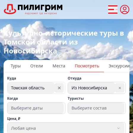
Культурно-исторические туры в
Томской области из
Новосибирска
Туры
Отели
Места
Посмотреть
Экскурсии
Куда
Откуда
✕
×
Томская область
Из Новосибирска
Когда
Туристы
Выберите даты
Выберите состав
Цена, ₽
Любая цена