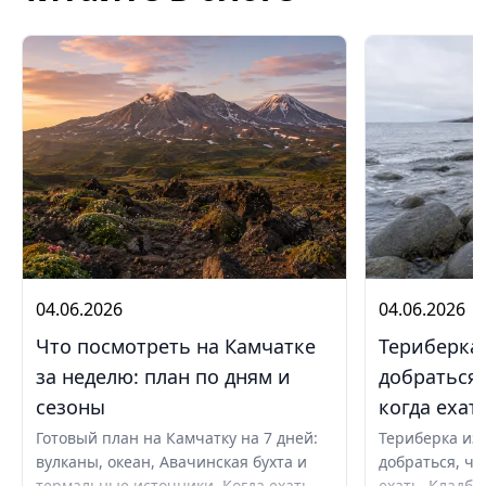
04.06.2026
04.06.2026
Что посмотреть на Камчатке
Териберка 
за неделю: план по дням и
добраться,
сезоны
когда ехат
Готовый план на Камчатку на 7 дней:
Териберка из 
вулканы, океан, Авачинская бухта и
добраться, чт
термальные источники. Когда ехать
ехать. Кладби