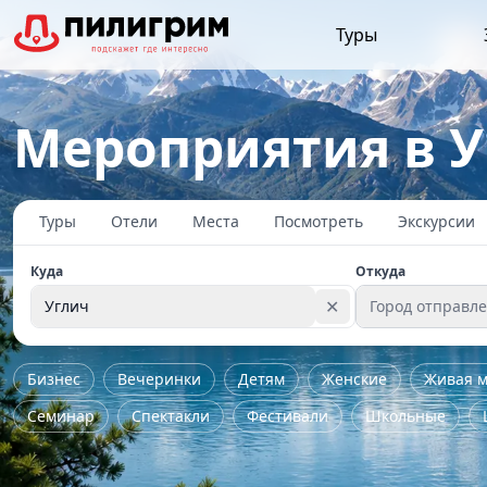
Туры
Мероприятия в У
Туры
Отели
Места
Посмотреть
Экскурсии
Куда
Откуда
✕
Углич
Город отправл
Бизнес
Вечеринки
Детям
Женские
Живая м
Семинар
Спектакли
Фестивали
Школьные