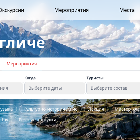
Экскурсии
Мероприятия
Места
гличе
Мероприятия
Когда
Туристы
ения
Выберите даты
Выберите состав
узыка
Культурно-исторические
Лекция
Мастер-кла
Шоу
Речные прогулки