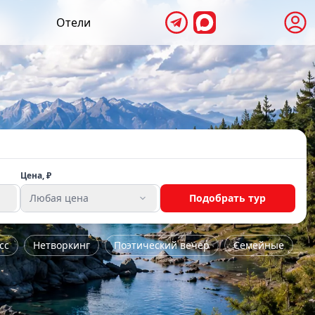
Отели
Цена, ₽
Любая цена
Подобрать тур
сс
Нетворкинг
Поэтический вечер
Семейные