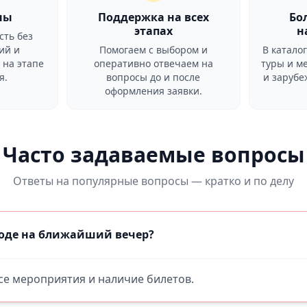
ны
Поддержка на всех
Бо
этапах
н
сть без
ий и
Помогаем с выбором и
В катало
 на этапе
оперативно отвечаем на
туры и м
я.
вопросы до и после
и заруб
оформления заявки.
Часто задаваемые вопросы
Ответы на популярные вопросы — кратко и по делу
роде на ближайший вечер?
все мероприятия и наличие билетов.