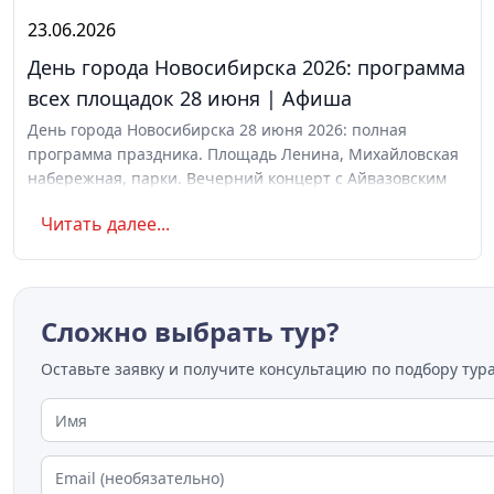
23.06.2026
День города Новосибирска 2026: программа
всех площадок 28 июня | Афиша
День города Новосибирска 28 июня 2026: полная
программа праздника. Площадь Ленина, Михайловская
набережная, парки. Вечерний концерт с Айвазовским
Оркестром и AMCHI. Вход свободный. Список музеев с
Читать далее...
бесплатным входом
Сложно выбрать тур?
Оставьте заявку и получите консультацию по подбору тура