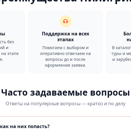
ны
Поддержка на всех
Бо
этапах
н
сть без
ий и
Помогаем с выбором и
В катало
 на этапе
оперативно отвечаем на
туры и м
я.
вопросы до и после
и заруб
оформления заявки.
Часто задаваемые вопросы
Ответы на популярные вопросы — кратко и по делу
как на них попасть?