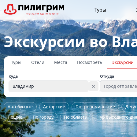
Туры
Экскурсии во В
Туры
Отели
Места
Посмотреть
Экскурсии
Куда
Откуда
✕
Владимир
Город отправл
Автобусные
Авторские
Гастрономические
Дегу
Пешие
По городу
По области
Тур выходного дн