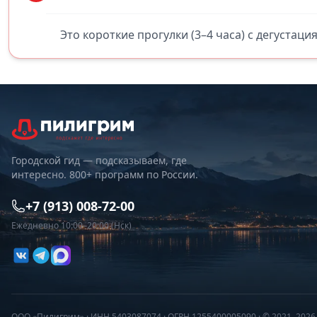
Это короткие прогулки (3–4 часа) с дегустаци
Городской гид — подсказываем, где
интересно. 800+ программ по России.
+7 (913) 008-72-00
Ежедневно 10:00–20:00 (Нск)
ООО «Пилигрим» · ИНН 5403087074 · ОГРН 1255400005090 · © 2021–202