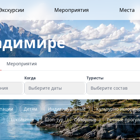
Экскурсии
Мероприятия
Места
ладимире
Мероприятия
Когда
Туристы
ения
Выберите даты
Выберите состав
стации
Детям
Индивидуальные
Культурно-историч
я
Школьные
Шоп-тур
Обзорные
Речные прогул