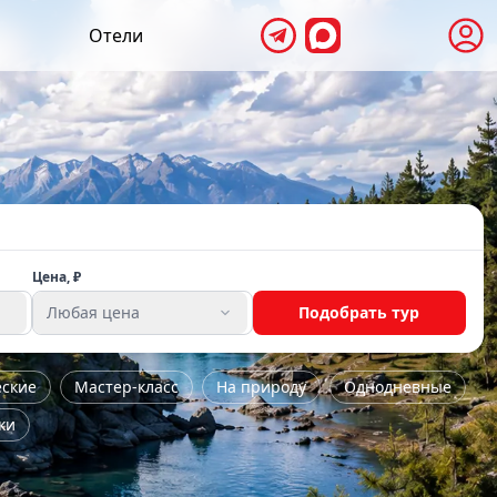
Отели
Цена, ₽
Любая цена
Подобрать тур
еские
Мастер-класс
На природу
Однодневные
ки