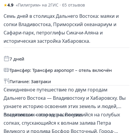
★
4.9
· «Пилигрим» на 2ГИС · 65 отзывов
Семь дней в столицах Дальнего Востока: маяки и
сопки Владивостока, Приморский океанариум и
Сафари-парк, петроглифы Сикачи-Аляна и
историческая застройка Хабаровска.
7 дней
Трансфер: Трансфер аэропорт – отель включён
Питание: Завтраки
Семидневное путешествие по двум городам
Дальнего Востока — Владивостоку и Хабаровску. Вы
узнаете историю освоения этих земель и людей,
посвятивших свою жизнь России.
Владивосток — город, раскинувшийся на голубых
сопках, спускающийся к волнам залива Петра
Великого и пролива Босфор Восточный. Город-