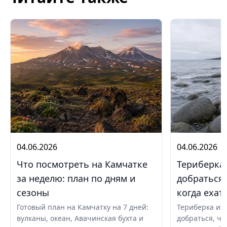
04.06.2026
04.06.2026
Что посмотреть на Камчатке
Териберка 
за неделю: план по дням и
добраться,
сезоны
когда ехат
Готовый план на Камчатку на 7 дней:
Териберка из 
вулканы, океан, Авачинская бухта и
добраться, чт