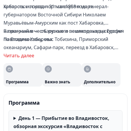
крепость и город-порт со вкусом моря.
Хабаровск основан 31 мая 1858 года генерал-
губернатором Восточной Сибири Николаем
Муравьёвым-Амурским как пост Хабаровка,
названный в честь русского землепроходца Ерофея
В программе — обзорные и пешеходные экскурсии
Павловича Хабарова.
по Владивостоку, мыс Тобизина, Приморский
океанариум, Сафари-парк, переезд в Хабаровск,
петроглифы Сикачи-Аляна и застава Казакевичева.
Читать далее
Программа
Важно знать
Дополнительно
Программа
День 1 — Прибытие во Владивосток,
обзорная экскурсия «Владивосток с