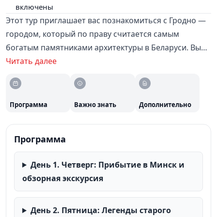
включены
Этот тур приглашает вас познакомиться с Гродно —
городом, который по праву считается самым
богатым памятниками архитектуры в Беларуси. Вы
увидите грандиозные замки, величественные храмы,
Читать далее
уютные музеи, посетите колоритную агроусадьбу и
совершите прогулку на теплоходе по Августовскому
каналу. В стоимость тура уже включено всё: встреча
Программа
Важно знать
Дополнительно
на вокзале, трансфер в гостиницу с ранним
заселением, входные билеты во все музеи, купание в
Программа
аквапарке, катание на теплоходе, завтраки
«шведский стол», обеды и дегустации. В Минске вы
День 1. Четверг: Прибытие в Минск и
будете жить в гостинице «Беларусь»*** (с
обзорная экскурсия
бассейном) или «Виктория&СПА»**** (со СПА-
центром и бассейном), расположенных в центре
города. В Гродно — гостиница «Семашко»***.
День 2. Пятница: Легенды старого