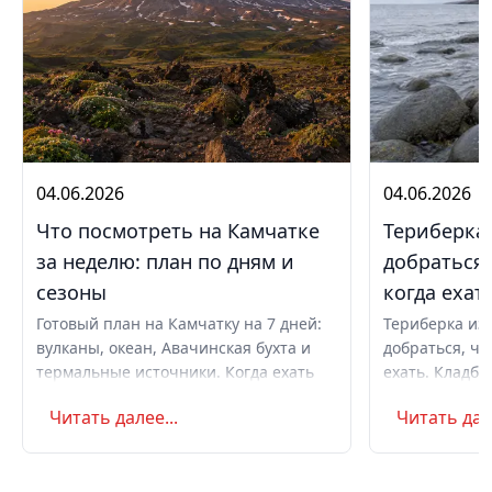
04.06.2026
04.06.2026
Что посмотреть на Камчатке
Териберка 
за неделю: план по дням и
добраться,
сезоны
когда ехат
Готовый план на Камчатку на 7 дней:
Териберка из 
вулканы, океан, Авачинская бухта и
добраться, чт
термальные источники. Когда ехать
ехать. Кладби
летом и в августе, бюджет,
океану, север
Читать далее...
Читать дале
самостоятельно или с туром.
Маршрут на д
Советы по пое