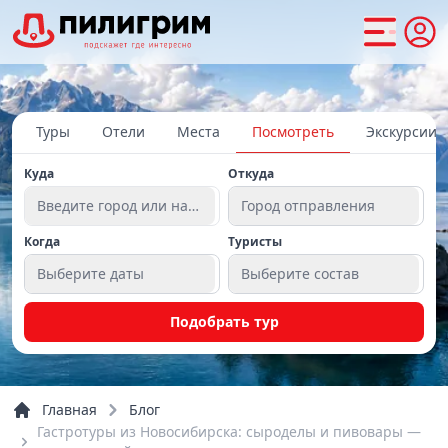
Туры
Отели
Места
Посмотреть
Экскурсии
Куда
Откуда
Введите город или направление
Город отправления
Когда
Туристы
Выберите даты
Выберите состав
Подобрать тур
Главная
Блог
Гастротуры из Новосибирска: сыроделы и пивовары —