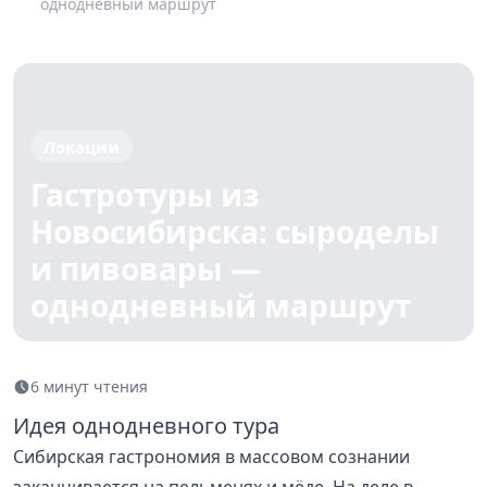
однодневный маршрут
Локации
Гастротуры из
Новосибирска: сыроделы
и пивовары —
однодневный маршрут
6 минут чтения
Идея однодневного тура
Сибирская гастрономия в массовом сознании