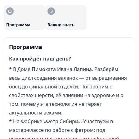
редкую возможность проследить путь материала от
сырья до законченного предмета.
Программа
Важно знать
Программа
Как пройдёт наш день?
* В Доме Пимоката Ивана Лапина. Разберём
весь цикл создания валенок — от выращивания
овец до финальной отделки. Поговорим о
свойствах шерсти, её влиянии на здоровье и о
том, почему эта технология не теряет
актуальности веками.
* На Фабрике «Фетр Сибири». Участвуем в
мастер‑классе по работе с фетром: под
руководством мастера создадим небольшой