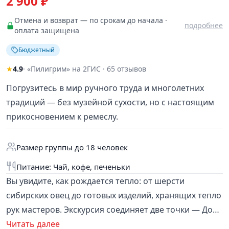
2 900 ₽
Отмена и возврат — по срокам до начала ·
подробнее
оплата защищена
Бюджетный
★
4.9
· «Пилигрим» на 2ГИС · 65 отзывов
Погрузитесь в мир ручного труда и многолетних
традиций — без музейной сухости, но с настоящим
прикосновением к ремеслу.
Размер группы до 18 человек
Питание: Чай, кофе, печеньки
Вы увидите, как рождается тепло: от шерсти
сибирских овец до готовых изделий, хранящих тепло
рук мастеров. Экскурсия соединяет две точки — Дом
Пимоката и фабрику фетровых изделий — и даёт
Читать далее