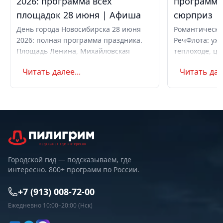
2026: программа всех
программа,
площадок 28 июня | Афиша
сюрприз
День города Новосибирска 28 июня
Романтически
2026: полная программа праздника.
РечФлота: ужи
Площадь Ленина, Михайловская
теплоходе, це
набережная, парки. Вечерний
код. Свидание
Читать далее...
Читать дале
концерт с Айвазовским Оркестром и
предложение 
AMCHI. Вход свободный. Список
с цветами.
музеев с бесплатным входом
Городской гид — подсказываем, где
интересно. 800+ программ по России.
+7 (913) 008-72-00
Ежедневно 10:00–20:00 (Нск)