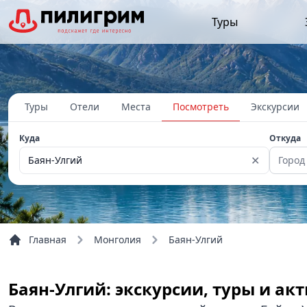
Туры
Туры
Отели
Места
Посмотреть
Экскурсии
Куда
Откуда
✕
Баян-Улгий
Город
Главная
Монголия
Баян-Улгий
Баян-Улгий: экскурсии, туры и а