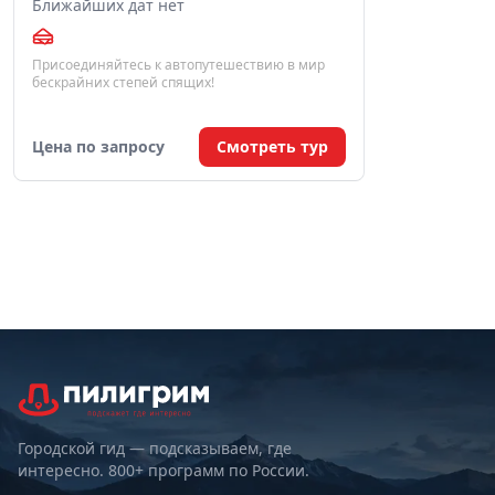
Ближайших дат нет
Присоединяйтесь к автопутешествию в мир
бескрайних степей спящих!
Цена по запросу
Смотреть тур
Городской гид — подсказываем, где
интересно. 800+ программ по России.