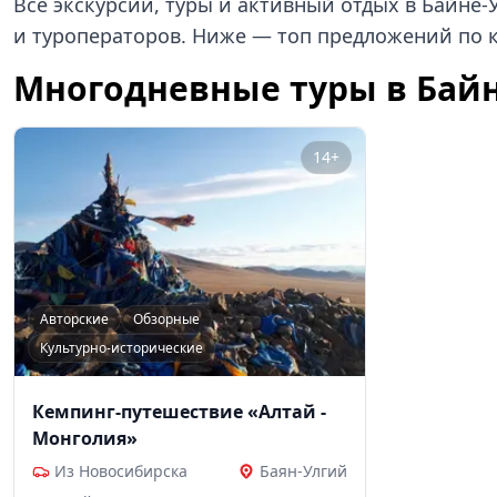
Все экскурсии, туры и активный отдых в Байне-
и туроператоров. Ниже — топ предложений по 
Многодневные туры в Бай
14+
Авторские
Обзорные
Культурно-исторические
Кемпинг-путешествие «Алтай -
Монголия»
Из Новосибирска
Баян-Улгий