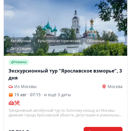
Автобусные
Культурно-исторические
Обзорные
Дегустации
Новинка
Экскурсионный тур "Ярославское взморье", 3
дня
Из Москвы
Москва
19 авг · 07:15
· и ещё 3 даты
Трёхдневный автобусный тур по Золотому кольцу из Москвы:
древние города Ярославской области, дегустации и уникальные
музеи — с проживанием на берегу Рыбинского моря.