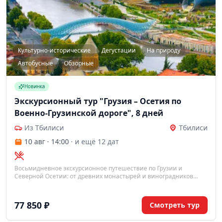
Культурно-исторические
Дегустации
На природу
Автобусные
Обзорные
Новинка
Экскурсионный тур "Грузия – Осетия по
Военно-Грузинской дороге", 8 дней
Из Тбилиси
Тбилиси
10 авг · 14:00
· и ещё 12 дат
Восьмидневное экскурсионное путешествие по Грузии и
Северной Осетии: от древних монастырей и виноградников
Кахетии до величественных горных ущелий и башенных
комплексов Кавказа.
77 850 ₽
Смотреть тур