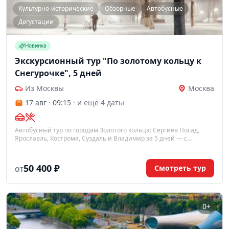
Культурно-исторические
Обзорные
Автобусные
Дегустации
Новинка
Экскурсионный тур "По золотому кольцу к
Снегурочке", 5 дней
Из Москвы
Москва
17 авг · 09:15
· и ещё 4 даты
Автобусный тур по городам Золотого кольца: Сергиев Посад,
Ярославль, Кострома, Суздаль и Владимир за 5 дней — с
посещением терема Снегурочки в Костроме и дегустацией
суздальской медовухи.
50 400 ₽
Смотреть тур
ОТ
0+