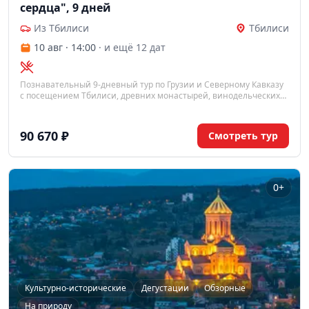
сердца", 9 дней
Из Тбилиси
Тбилиси
10 авг · 14:00
· и ещё 12 дат
Познавательный 9-дневный тур по Грузии и Северному Кавказу
с посещением Тбилиси, древних монастырей, винодельческих
регионов и горных ущелий, включая подъём на Эльбрус.
90 670 ₽
Смотреть тур
0+
Культурно-исторические
Дегустации
Обзорные
На природу