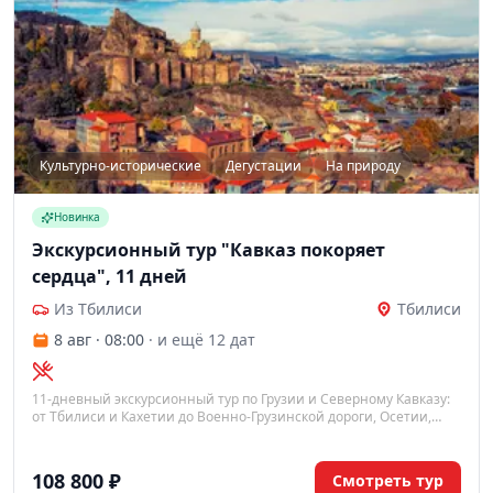
Культурно-исторические
Дегустации
На природу
Новинка
Экскурсионный тур "Кавказ покоряет
сердца", 11 дней
Из Тбилиси
Тбилиси
8 авг · 08:00
· и ещё 12 дат
11-дневный экскурсионный тур по Грузии и Северному Кавказу:
от Тбилиси и Кахетии до Военно-Грузинской дороги, Осетии,
Ингушетии и Эльбруса. Насыщенная программа с посещением
древних монастырей, крепостей, водопадов и дегустацией
местных вин.
108 800 ₽
Смотреть тур