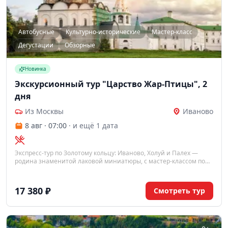
Автобусные
Культурно-исторические
Мастер-класс
Дегустации
Обзорные
Новинка
Экскурсионный тур "Царство Жар-Птицы", 2
дня
Из Москвы
Иваново
8 авг · 07:00
· и ещё 1 дата
Экспресс-тур по Золотому кольцу: Иваново, Холуй и Палех —
родина знаменитой лаковой миниатюры, с мастер-классом по
росписи жар-птицы и ночёвкой в Иваново.
17 380 ₽
Смотреть тур