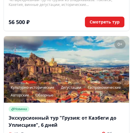
Кахетия, винные дегустации, исторические
достопримечательности. Программа включает пешеходные
экскурсии, приветственный ужин и трансфер.
56 500 ₽
Смотреть тур
0+
Культурно-исторические
Дегустации
Гастрономические
Авторские
Обзорные
Новинка
Экскурсионный тур "Грузия: от Казбеги до
Уплисцихе", 6 дней