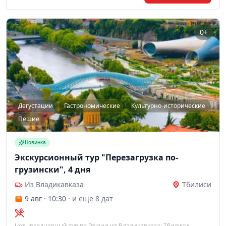
0+
Дегустации
Гастрономические
Культурно-исторические
Пешие
Новинка
Экскурсионный тур "Перезагрузка по-
грузински", 4 дня
Из Владикавказа
Тбилиси
9 авг · 10:30
· и ещё 8 дат
Четырехдневный тур по Грузии из Владикавказа: Тбилиси,