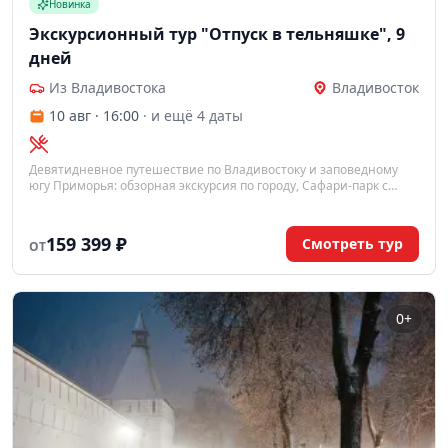
Новинка
Экскурсионный тур "Отпуск в тельняшке", 9
дней
Из Владивостока
Владивосток
10 авг · 16:00
· и ещё 4 даты
Девятидневное путешествие по Владивостоку и заповедному
югу Приморья: обзорная экскурсия по городу, Сафари-парк с
амурскими тиграми, остров Русский, катерные прогулки к
необитаемым островам и морскому заповеднику с лежбищами
тюленей.
159 399 ₽
Смотреть тур
ОТ
0+