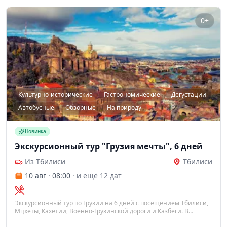
0+
Культурно-исторические
Гастрономические
Дегустации
Автобусные
Обзорные
На природу
Новинка
Экскурсионный тур "Грузия мечты", 6 дней
Из Тбилиси
Тбилиси
10 авг · 08:00
· и ещё 12 дат
Экскурсионный тур по Грузии на 6 дней с посещением Тбилиси,
Мцхеты, Кахетии, Военно-Грузинской дороги и Казбеги. В
программу входят трансферы, проживание с завтраками,