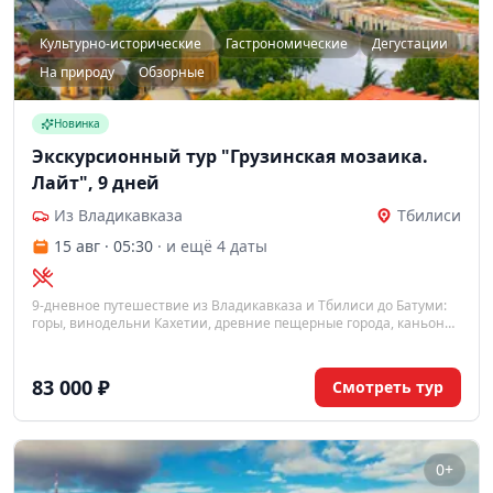
Культурно-исторические
Гастрономические
Дегустации
На природу
Обзорные
Новинка
Экскурсионный тур "Грузинская мозаика.
Лайт", 9 дней
Из Владикавказа
Тбилиси
15 авг · 05:30
· и ещё 4 даты
9-дневное путешествие из Владикавказа и Тбилиси до Батуми:
горы, винодельни Кахетии, древние пещерные города, каньоны,
Боржоми и море. Насыщенный маршрут по главным
сокровищам Грузии.
83 000 ₽
Смотреть тур
0+