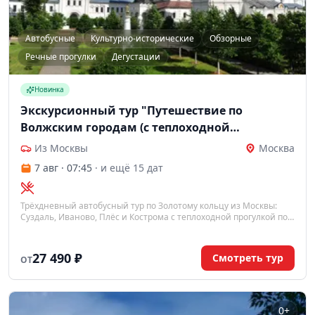
Автобусные
Культурно-исторические
Обзорные
Речные прогулки
Дегустации
Новинка
Экскурсионный тур "Путешествие по
Волжским городам (с теплоходной
прогулкой)", 3 дня
Из Москвы
Москва
7 авг · 07:45
· и ещё 15 дат
Трёхдневный автобусный тур по Золотому кольцу из Москвы:
Суздаль, Иваново, Плёс и Кострома с теплоходной прогулкой по
Волге и дегустацией костромских специалитетов.
27 490 ₽
Смотреть тур
ОТ
0+