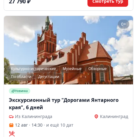
27 790 ₽
Смотреть тур
0+
Культурно-исторические
Музейные
Обзорные
По области
Дегустации
Новинка
Экскурсионный тур "Дорогами Янтарного
края", 6 дней
Из Калининграда
Калининград
12 авг · 14:30
· и ещё 10 дат