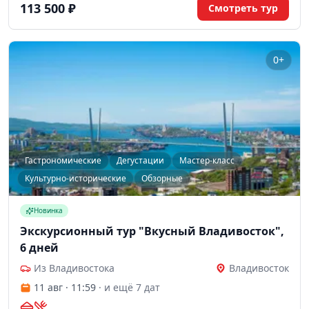
историей и культурой.
113 500 ₽
Смотреть тур
0+
Гастрономические
Дегустации
Мастер-класс
Культурно-исторические
Обзорные
Новинка
Экскурсионный тур "Вкусный Владивосток",
6 дней
Из Владивостока
Владивосток
11 авг · 11:59
· и ещё 7 дат