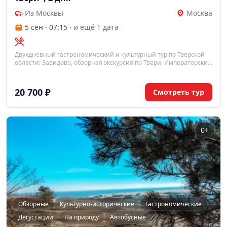
Из Москвы
Москва
5 сен · 07:15
· и ещё 1 дата
Двухдневный гастрономический и культурный тур по Тверской
области: Завидово, обзорная экскурсия по Твери, Императорский
путевой дворец, Николо-Малицкий монастырь и дегустация на
пивоварне «Афанасий».
20 700 ₽
Смотреть тур
0+
Обзорные
Культурно-исторические
Гастрономические
Дегустации
На природу
Автобусные