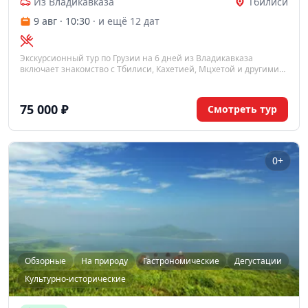
Из Владикавказа
Тбилиси
9 авг · 10:30
· и ещё 12 дат
Экскурсионный тур по Грузии на 6 дней из Владикавказа
включает знакомство с Тбилиси, Кахетией, Мцхетой и другими
историческими памятниками. В программе – посещение
пещерного города Уплисцихе, дегустация вин и приветственный
ужин с грузинскими танцами и песнями.
75 000 ₽
Смотреть тур
0+
Обзорные
На природу
Гастрономические
Дегустации
Культурно-исторические