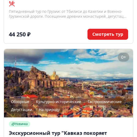
Пятидневный тур по Грузии: от Тбилиси до Кахетии и Военно-
Грузинской дороги. Посещение древних монастырей, дегустация
вин, знакомство с историей и культурой.
44 250 ₽
Смотреть тур
0+
Обзорные
Культурно-исторические
Гастрономические
Дегустации
На природу
Новинка
Экскурсионный тур "Кавказ покоряет