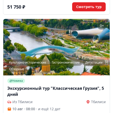
экскурсии с гидом и входные билеты.
51 750 ₽
Смотреть тур
0+
Культурно-исторические
Гастрономические
Дегустации
Обзорные
Новинка
Экскурсионный тур "Классическая Грузия", 5
дней
Из Тбилиси
Тбилиси
10 авг · 08:00
· и ещё 12 дат