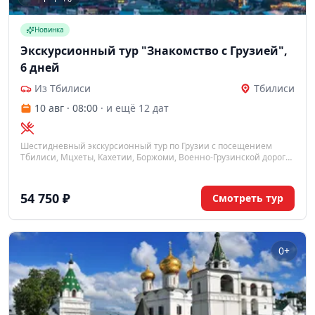
Новинка
Экскурсионный тур "Знакомство с Грузией",
6 дней
Из Тбилиси
Тбилиси
10 авг · 08:00
· и ещё 12 дат
Шестидневный экскурсионный тур по Грузии с посещением
Тбилиси, Мцхеты, Кахетии, Боржоми, Военно-Грузинской дороги
и Казбека. Вас ждут древние монастыри, дегустация вин и
живописные горные пейзажи.
54 750 ₽
Смотреть тур
0+