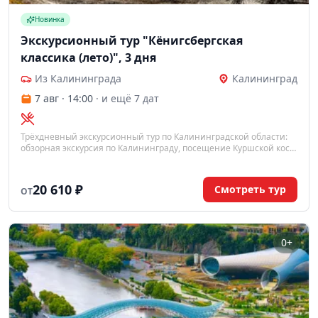
Новинка
Экскурсионный тур "Кёнигсбергская
классика (лето)", 3 дня
Из Калининграда
Калининград
7 авг · 14:00
· и ещё 7 дат
Трёхдневный экскурсионный тур по Калининградской области:
обзорная экскурсия по Калининграду, посещение Куршской косы
и гастрономическая программа с дегустацией сыра и шоколада.
20 610 ₽
Смотреть тур
ОТ
0+