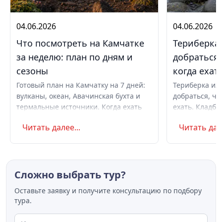
04.06.2026
04.06.2026
Что посмотреть на Камчатке
Териберка 
за неделю: план по дням и
добраться,
сезоны
когда ехат
Готовый план на Камчатку на 7 дней:
Териберка из 
вулканы, океан, Авачинская бухта и
добраться, чт
термальные источники. Когда ехать
ехать. Кладби
летом и в августе, бюджет,
океану, север
Читать далее...
Читать дале
самостоятельно или с туром.
Маршрут на д
Советы по пое
Сложно выбрать тур?
Оставьте заявку и получите консультацию по подбору
тура.