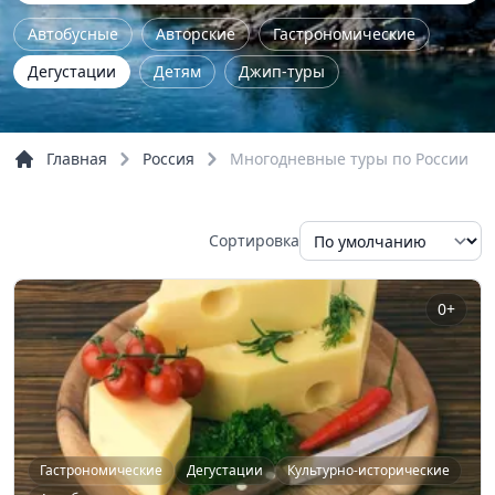
Автобусные
Авторские
Гастрономические
Дегустации
Детям
Джип-туры
Железнодорожные
Женские
Йога - туры
Комбинированные
Концерты
Главная
Россия
Многодневные туры по России
Культурно-исторические
Мастер-класс
Музейные
На природу
Однодневные
Сортировка
Пешие
По городу
По области
Семейные
Трекинг
Тур выходного дня
Экстрим
0+
Обзорные
Речные прогулки
Гастрономические
Дегустации
Культурно-исторические