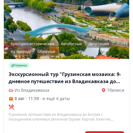
0+
Культурно-исторические
Автобусные
Дегустации
На природу
Обзорные
Новинка
Экскурсионный тур "Грузинская мозаика: 9-
дневное путешествие из Владикавказа до
Батуми", 9 дней
Из Владикавказа
Тбилиси
8 авг · 11:59
· и ещё 4 даты
9-дневное путешествие из Владикавказа до Батуми с
посещением ключевых регионов Грузии: Картли, Кахетия,
Имеретия, Мегрелия, Гурия, Аджария. Вас ждут горы, пещерные
города, водопады, дегустация вин и знакомство с богатой