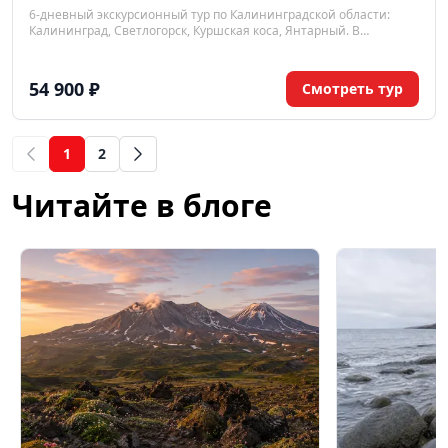
6-дневный экскурсионный тур по Калининградской области:
Калининград, Светлогорск, Куршская коса, Янтарный. В
программе — форты, замки, музеи, дегустации и знакомство с
историей Янтарного края.
54 900 ₽
Смотреть тур
1
2
(current)
Читайте в блоге