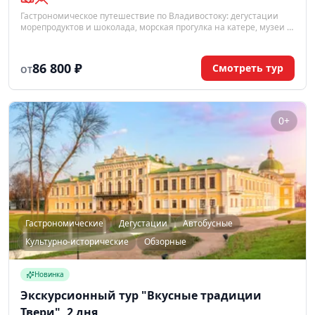
Гастрономическое путешествие по Владивостоку: дегустации
морепродуктов и шоколада, морская прогулка на катере, музеи и
мастер-класс дальневосточной кухни — за 6 дней.
86 800 ₽
Смотреть тур
ОТ
0+
Гастрономические
Дегустации
Автобусные
Культурно-исторические
Обзорные
Новинка
Экскурсионный тур "Вкусные традиции
Твери", 2 дня