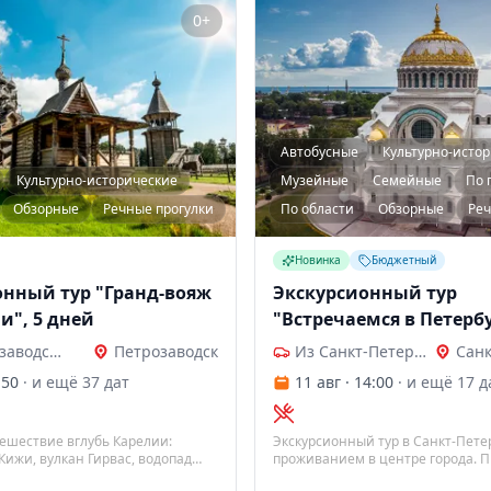
0+
Автобусные
Культурно-исто
Культурно-исторические
Музейные
Семейные
По 
Обзорные
Речные прогулки
По области
Обзорные
Реч
Новинка
Бюджетный
онный тур "Гранд-вояж
Экскурсионный тур
и", 5 дней
"Встречаемся в Петербу
дней
Из Петрозаводска
Петрозаводск
Из Санкт-Петербурга
Санк
:50
· и ещё 37 дат
11 авг · 14:00
· и ещё 17 д
тешествие вглубь Карелии:
Экскурсионный тур в Санкт-Петер
Кижи, вулкан Гирвас, водопад
проживанием в центре города. П
й парк «Рускеала» с комфортным
до 7 дней с ежедневными экскурс