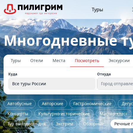
Туры
Многодневные т
Туры
Отели
Места
Посмотреть
Экскурсии
Куда
Откуда
Все туры России
Город отправл
Автобусные
Авторские
Гастрономические
Дегу
Концерты
Культурно-исторические
Мастер-класс
Тур выходного дня
Экстрим
Обзорные
Речные 