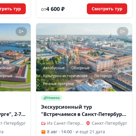
 август 2026
4 600 ₽
треть тур
Смотреть тур
ОТ
0+
0+
зейные
Автобусные
Обзорные
зорные
Культурно-исторические
По городу
Речные прогулки
Новинка
Экскурсионный тур
рге", 2-7
"Встречаемся в Санкт-Петербурге
ЛАЙТ", 2-7 дней
т-Петербург
Из Санкт-Петербурга
Санкт-Петербург
та
8 авг · 14:00
· и ещё 21 дата