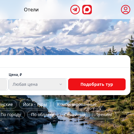
Отели
Цена, ₽
Любая цена
Подобрать тур
енские
Йога - туры
Комбинированные
По городу
По области
Семейные
Трекинг