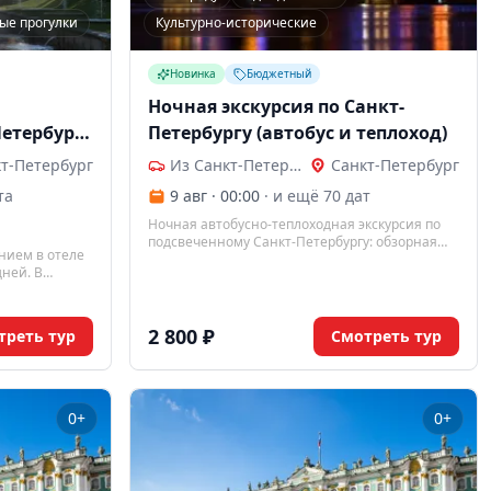
ые прогулки
Культурно-исторические
Новинка
Бюджетный
Ночная экскурсия по Санкт-
Петербурге
Петербургу (автобус и теплоход)
т-Петербург
Из Санкт-Петербурга
Санкт-Петербург
та
9 авг · 00:00
· и ещё 70 дат
Ночная автобусно-теплоходная экскурсия по
подсвеченному Санкт-Петербургу: обзорная
нием в отеле
прогулка мимо главных
дней. В
достопримечательностей и теплоходный круиз
 по городу,
под разводящимися мостами Невы.
 рекам и
остоятельного
2 800 ₽
треть тур
Смотреть тур
0+
0+