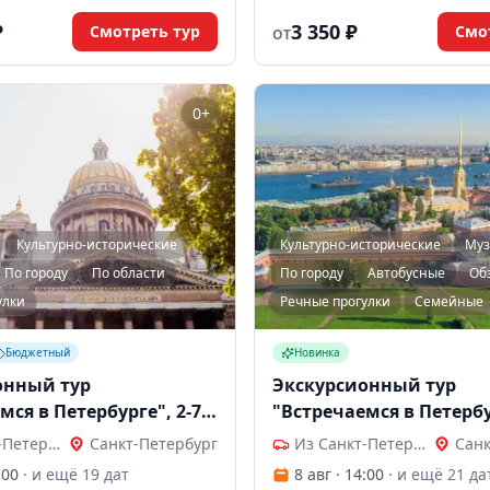
в Петрозаводске и Сортавале.
любой день. Действует с июня по
года.
₽
3 350 ₽
Смотреть тур
Смо
ОТ
0+
Культурно-исторические
Культурно-исторические
Му
По городу
По области
По городу
Автобусные
Об
улки
Речные прогулки
Семейные
Бюджетный
Новинка
онный тур
Экскурсионный тур
мся в Петербурге", 2-7
"Встречаемся в Петербу
дней
Из Санкт-Петербурга
Санкт-Петербург
Из Санкт-Петербурга
Санк
:00
· и ещё 19 дат
8 авг · 14:00
· и ещё 21 да