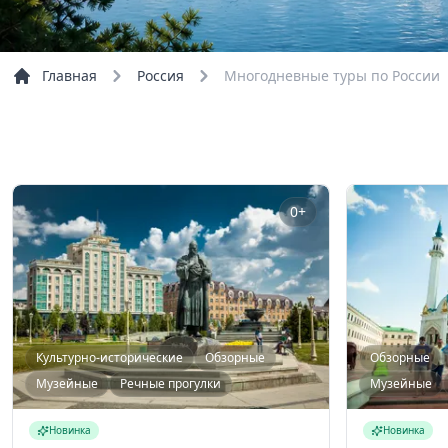
Главная
Россия
Многодневные туры по России
0+
Культурно-исторические
Обзорные
Обзорные
Музейные
Речные прогулки
Музейные
Новинка
Новинка