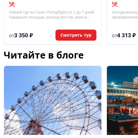
Гибкий тур по Санкт-Петербургу от 2 до 7 дней:
Экскурсионный
парадные площади, развод мостов, реки и
проживанием в
каналы, загородные резиденции. Ежедневный
продолжительн
заезд с июня по август 2026 года.
ежедневные у
3 350 ₽
4 313 ₽
Смотреть тур
ОТ
ОТ
Читайте в блоге