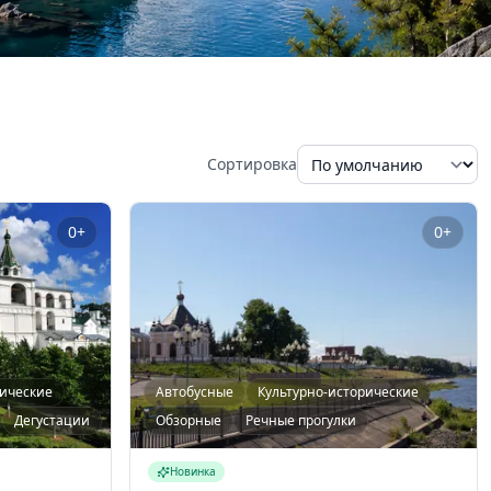
Сортировка
0+
0+
рические
Автобусные
Культурно-исторические
Дегустации
Обзорные
Речные прогулки
Новинка