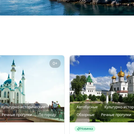
0+
Культурно-исторические
Автобусные
Культурно-исто
Речные прогулки
По городу
Обзорные
Речные прогулки
Новинка