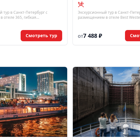
 тур в Санкт-Петербург с
Экскурсионный тур в Санкт-Петер
 отеле 365, гибкая
размещением в отеле Best Wester
ость от 2 до 7 дней и
от 2 до 7 дней. Ежедневные экск
влекательные программы.
городу и пригородам, заезд в люб
июня по 30 августа 2026 года.
7 488 ₽
Смотреть тур
Смо
ОТ