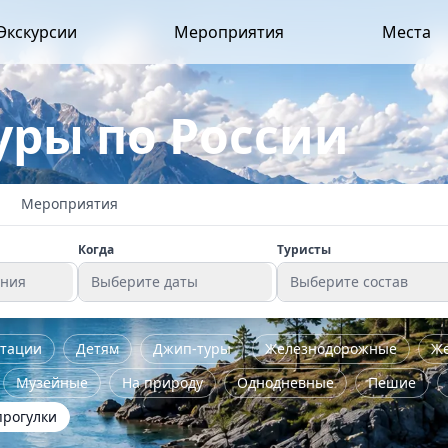
Экскурсии
Мероприятия
Места
уры по России
Мероприятия
Когда
Туристы
ения
Выберите даты
Выберите состав
стации
Детям
Джип-туры
Железнодорожные
Ж
Музейные
На природу
Однодневные
Пешие
прогулки