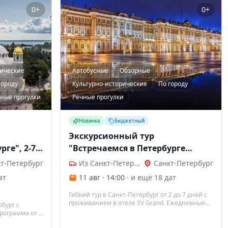
0+
0+
рические
Автобусные
Обзорные
городу
Культурно-исторические
По городу
ные прогулки
Речные прогулки
Новинка
Бюджетный
Экскурсионный тур
рге", 2-7
"Встречаемся в Петербурге
ЛАЙТ", 2-7 дней
т-Петербург
Из Санкт-Петербурга
Санкт-Петербург
ат
11 авг · 14:00
· и ещё 18 дат
Гибкий тур в Санкт-Петербург от 2 до 7 дней с
проживанием в отеле SV Grand. Ежедневные
бург с
экскурсии по городу и пригородам,
рограмма от 2
возможность выбора дополнительных
иями, заезд в
программ.