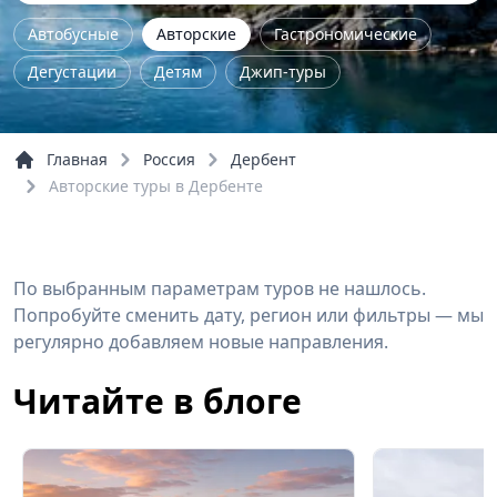
Автобусные
Авторские
Гастрономические
Дегустации
Детям
Джип-туры
Железнодорожные
Женские
Йога - туры
Комбинированные
Концерты
Главная
Россия
Дербент
Культурно-исторические
Мастер-класс
Авторские туры в Дербенте
Музейные
На природу
Однодневные
Пешие
По городу
По области
Семейные
По выбранным параметрам туров не нашлось.
Трекинг
Тур выходного дня
Экстрим
Попробуйте сменить дату, регион или фильтры — мы
Обзорные
Речные прогулки
регулярно добавляем новые направления.
Читайте в блоге