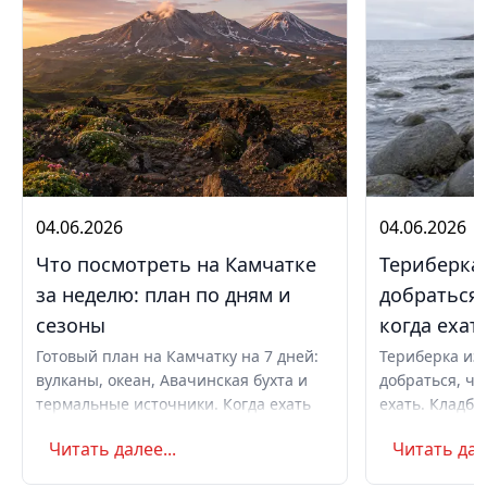
04.06.2026
04.06.2026
Что посмотреть на Камчатке
Териберка 
за неделю: план по дням и
добраться,
сезоны
когда ехат
Готовый план на Камчатку на 7 дней:
Териберка из 
вулканы, океан, Авачинская бухта и
добраться, чт
термальные источники. Когда ехать
ехать. Кладби
летом и в августе, бюджет,
океану, север
Читать далее...
Читать дале
самостоятельно или с туром.
Маршрут на д
Советы по пое