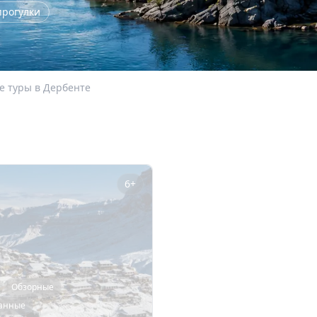
прогулки
 туры в Дербенте
6+
Обзорные
анные