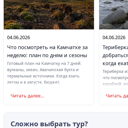
04.06.2026
04.06.2026
Что посмотреть на Камчатке за
Териберка
неделю: план по дням и сезоны
добраться
когда еха
Готовый план на Камчатку на 7 дней:
вулканы, океан, Авачинская бухта и
Териберка и
термальные источники. Когда ехать
что посмотр
летом и в августе, бюджет,
кораблей, во
самостоятельно или с туром.
сияние и ки
Читать далее...
Читать да
ночёвкой. С
Сложно выбрать тур?