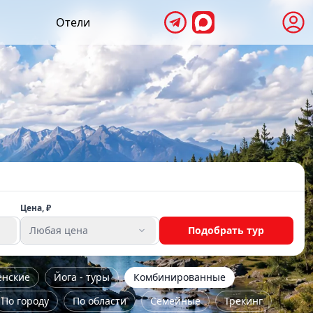
Отели
Цена, ₽
Любая цена
Подобрать тур
енские
Йога - туры
Комбинированные
По городу
По области
Семейные
Трекинг