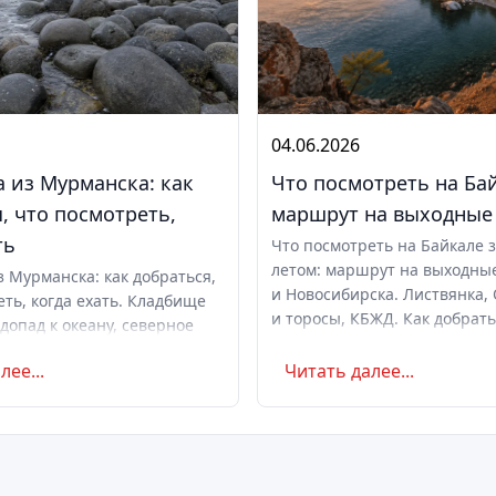
04.06.2026
 из Мурманска: как
Что посмотреть на Ба
, что посмотреть,
маршрут на выходные
ть
Что посмотреть на Байкале 
летом: маршрут на выходны
з Мурманска: как добраться,
и Новосибирска. Листвянка, 
еть, когда ехать. Кладбище
и торосы, КБЖД. Как добрать
допад к океану, северное
ехать, сколько стоит. Советы
ты. Маршрут на день и с
лее...
Читать далее...
оветы по поездке.