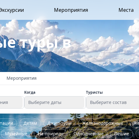
Экскурсии
Мероприятия
Места
е туры в
Мероприятия
Когда
Туристы
ения
Выберите даты
Выберите состав
стации
Детям
Джип-туры
Железнодорожные
Ж
Музейные
На природу
Однодневные
Пешие