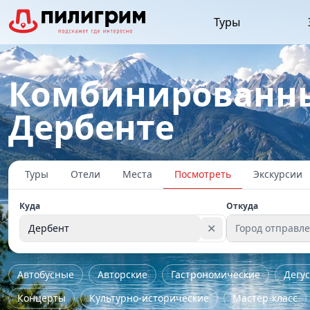
Туры
Комбинированны
Дербенте
Туры
Отели
Места
Посмотреть
Экскурсии
Куда
Откуда
✕
Дербент
Город отправл
Автобусные
Авторские
Гастрономические
Дегу
Концерты
Культурно-исторические
Мастер-класс