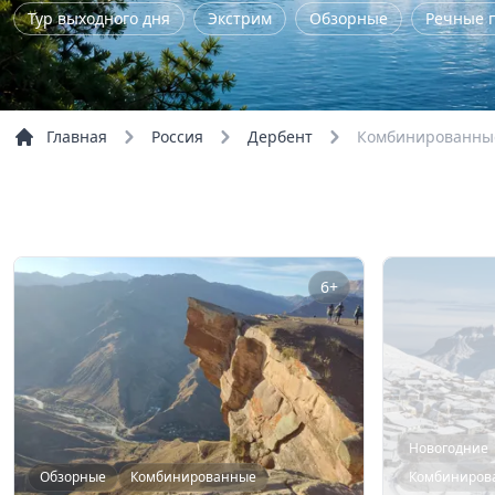
Тур выходного дня
Экстрим
Обзорные
Речные 
Главная
Россия
Дербент
Комбинированные
6+
Новогодние
Обзорные
Комбинированные
Комбиниров