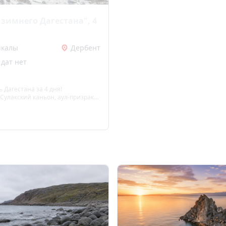
 зимнего Дагестана", 4
чкалы
Дербент
дат нет
Дагестана за 4 дня!
Сулакский каньон, аул-призрак
евний Дербент. Готовый тур с
печатлений.