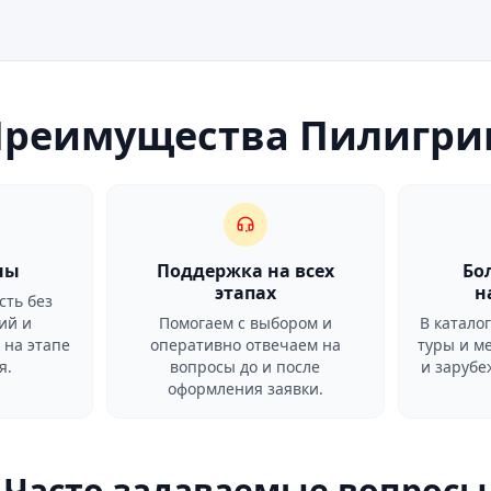
Преимущества Пилигри
ны
Поддержка на всех
Бо
этапах
н
сть без
ий и
Помогаем с выбором и
В катало
 на этапе
оперативно отвечаем на
туры и м
я.
вопросы до и после
и заруб
оформления заявки.
Часто задаваемые вопросы