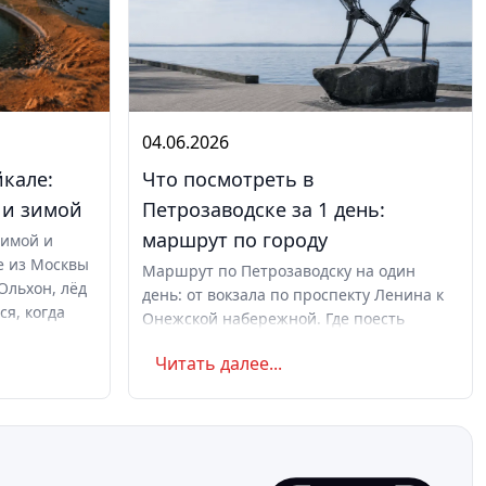
04.06.2026
йкале:
Что посмотреть в
 и зимой
Петрозаводске за 1 день:
маршрут по городу
зимой и
е из Москвы
Маршрут по Петрозаводску на один
Ольхон, лёд
день: от вокзала по проспекту Ленина к
ся, когда
Онежской набережной. Где поесть
 по поездке.
карельского, когда ехать и куда дальше
Читать далее...
по Карелии.