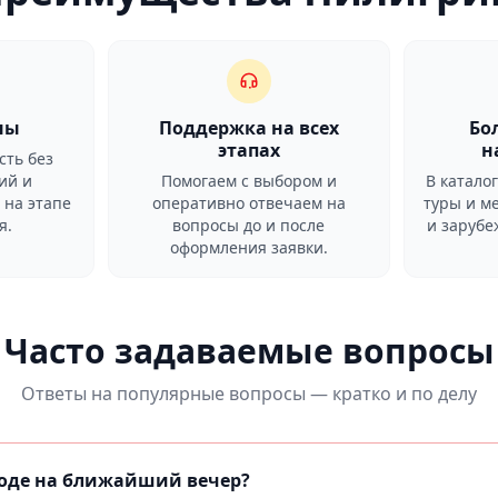
ны
Поддержка на всех
Бо
этапах
н
сть без
ий и
Помогаем с выбором и
В катало
 на этапе
оперативно отвечаем на
туры и м
я.
вопросы до и после
и заруб
оформления заявки.
Часто задаваемые вопросы
Ответы на популярные вопросы — кратко и по делу
роде на ближайший вечер?