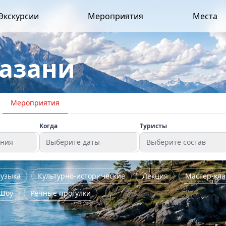
Экскурсии
Мероприятия
Места
Казани
Мероприятия
Когда
Туристы
ения
Выберите даты
Выберите состав
узыка
Культурно-исторические
Лекция
Мастер-кла
Шоу
Речные прогулки