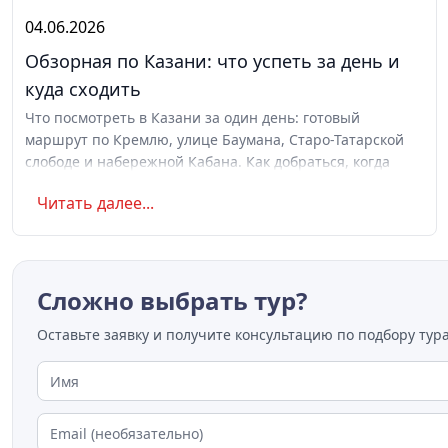
04.06.2026
Обзорная по Казани: что успеть за день и
куда сходить
Что посмотреть в Казани за один день: готовый
маршрут по Кремлю, улице Баумана, Старо-Татарской
слободе и набережной Кабана. Как добраться, когда
ехать, где поесть татарскую кухню. Советы для поездки
Читать далее...
с детьми
Сложно выбрать тур?
Оставьте заявку и получите консультацию по подбору тура