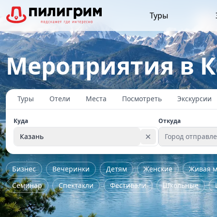
Туры
Мероприятия в 
Туры
Отели
Места
Посмотреть
Экскурсии
Куда
Откуда
✕
Казань
Город отправл
Бизнес
Вечеринки
Детям
Женские
Живая м
Семинар
Спектакли
Фестивали
Школьные