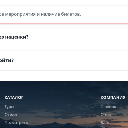
все мероприятия и наличие билетов.
ез наценки?
пойти?
КАТАЛОГ
КОМПАНИЯ
Туры
Главная
Отели
О нас
Посмотреть
Блог
Пишем, где инт