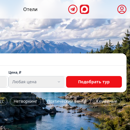
Отели
Цена, ₽
Любая цена
Подобрать тур
сс
Нетворкинг
Поэтический вечер
Семейные