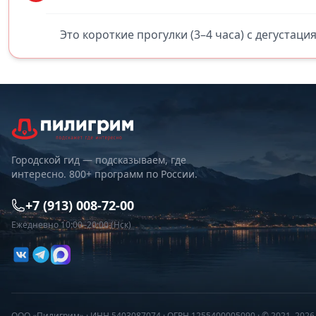
Это короткие прогулки (3–4 часа) с дегустаци
Городской гид — подсказываем, где
интересно. 800+ программ по России.
+7 (913) 008-72-00
Ежедневно 10:00–20:00 (Нск)
ООО «Пилигрим» · ИНН 5403087074 · ОГРН 1255400005090 · © 2021–202