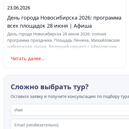
23.06.2026
День города Новосибирска 2026: программа
всех площадок 28 июня | Афиша
День города Новосибирска 28 июня 2026: полная
программа праздника. Площадь Ленина, Михайловская
набережная, парки. Вечерний концерт с Айвазовским
Оркестром и AMCHI. Вход свободный. Список музеев с
Читать далее...
бесплатным входом
Сложно выбрать тур?
Оставьте заявку и получите консультацию по подбору тура