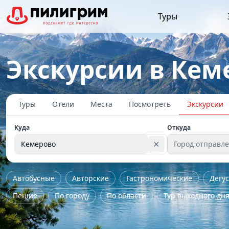
Туры
Экскурсии в Кем
Туры
Отели
Места
Посмотреть
Экскурсии
Куда
Откуда
✕
Кемерово
Город отправл
Автобусные
Авторские
Гастрономические
Дегу
Пешие
По городу
По области
Тур выходного дн