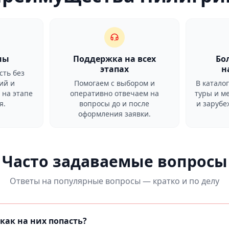
ны
Поддержка на всех
Бо
этапах
н
сть без
ий и
Помогаем с выбором и
В катало
 на этапе
оперативно отвечаем на
туры и м
я.
вопросы до и после
и заруб
оформления заявки.
Часто задаваемые вопросы
Ответы на популярные вопросы — кратко и по делу
как на них попасть?