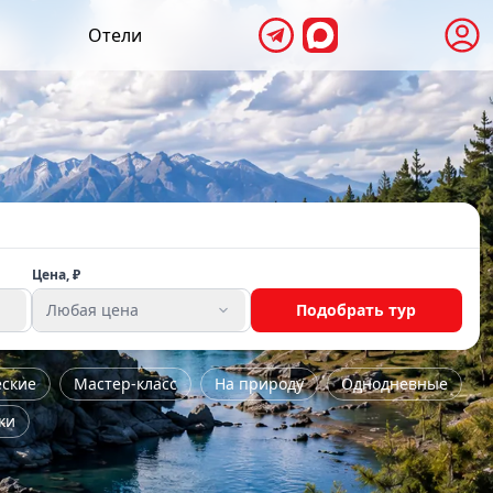
Отели
Цена, ₽
Любая цена
Подобрать тур
еские
Мастер-класс
На природу
Однодневные
ки