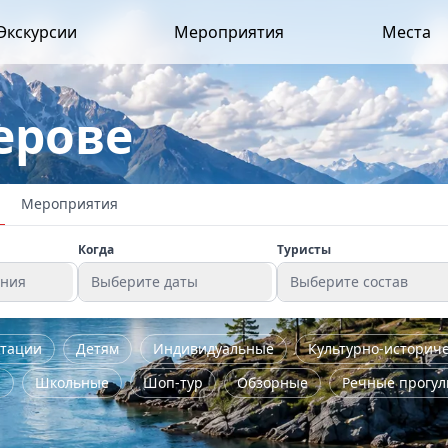
Экскурсии
Мероприятия
Места
ерове
Мероприятия
Когда
Туристы
ения
Выберите даты
Выберите состав
стации
Детям
Индивидуальные
Культурно-историч
я
Школьные
Шоп-тур
Обзорные
Речные прогул