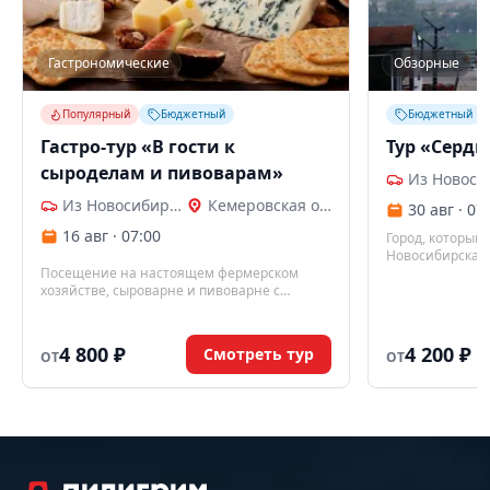
Гастрономические
Обзорные
Популярный
Бюджетный
Бюджетный
Гастро-тур «В гости к
Тур «Сердц
сыроделам и пивоварам»
Из Новосибирска
Кемеровская область
30 авг · 07
16 авг · 07:00
Город, который
Новосибирска н
Посещение на настоящем фермерском
город Кемерово
хозяйстве, сыроварне и пивоварне с
дегустациями.
4 800 ₽
4 200 ₽
Смотреть тур
ОТ
ОТ