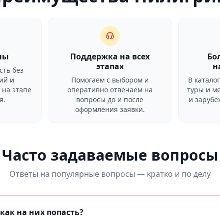
ны
Поддержка на всех
Бо
этапах
н
сть без
ий и
Помогаем с выбором и
В катало
 на этапе
оперативно отвечаем на
туры и м
я.
вопросы до и после
и заруб
оформления заявки.
Часто задаваемые вопросы
Ответы на популярные вопросы — кратко и по делу
как на них попасть?