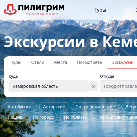
Туры
Экскурсии в Кем
Туры
Отели
Места
Посмотреть
Экскурсии
Куда
Откуда
✕
Кемеровская область
Город отправл
Автобусные
Авторские
Гастрономические
Дегу
Пешие
По городу
По области
Тур выходного дн