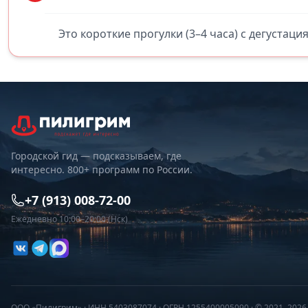
Это короткие прогулки (3–4 часа) с дегустаци
Городской гид — подсказываем, где
интересно. 800+ программ по России.
+7 (913) 008-72-00
Ежедневно 10:00–20:00 (Нск)
ООО «Пилигрим» · ИНН 5403087074 · ОГРН 1255400005090 · © 2021–202