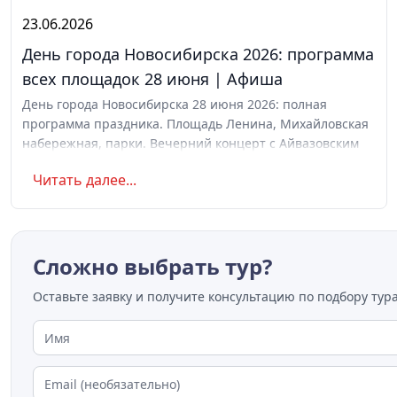
23.06.2026
День города Новосибирска 2026: программа
всех площадок 28 июня | Афиша
День города Новосибирска 28 июня 2026: полная
программа праздника. Площадь Ленина, Михайловская
набережная, парки. Вечерний концерт с Айвазовским
Оркестром и AMCHI. Вход свободный. Список музеев с
Читать далее...
бесплатным входом
Сложно выбрать тур?
Оставьте заявку и получите консультацию по подбору тура