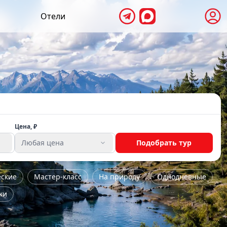
Отели
Цена, ₽
Любая цена
Подобрать тур
еские
Мастер-класс
На природу
Однодневные
ки