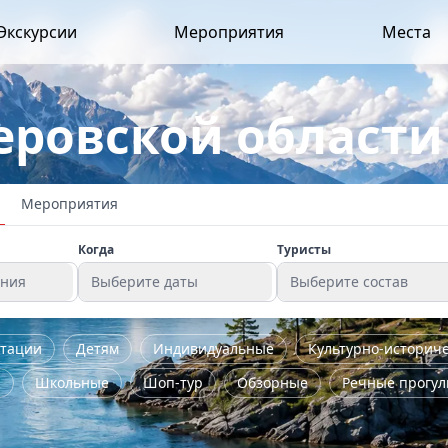
Экскурсии
Мероприятия
Места
еровской области
Мероприятия
Когда
Туристы
ения
Выберите даты
Выберите состав
стации
Детям
Индивидуальные
Культурно-историч
я
Школьные
Шоп-тур
Обзорные
Речные прогул