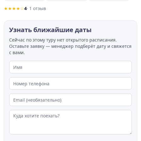
Славянский мифологический лес
, Древнее
★★★★☆
4
· 1 отзыв
святилище
"Томская писаница"
. Территория
заповедника оборудована тротуарами и лестницами,
Узнать ближайшие даты
что упрощает передвижение по сосновому лесу.
Сейчас по этому туру нет открытого расписания.
Оставьте заявку — менеджер подберёт дату и свяжется
с вами.