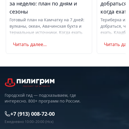
за неделю: план по дням и
добраться,
сезоны
когда ехат
Готовый план на Камчатку на 7 дней:
Териберка из 
вулканы, океан, Авачинская бухта и
добраться, чт
термальные источники. Когда ехать
ехать. Кладби
летом и в августе, бюджет,
океану, север
Читать далее...
Читать дале
самостоятельно или с туром.
Маршрут на д
Советы по пое
Городской гид — подсказываем, где
интересно. 800+ программ по России.
+7 (913) 008-72-00
Ежедневно 10:00–20:00 (Нск)