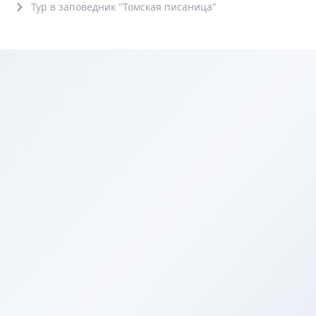
Тур в заповедник "Томская писаница"
6+