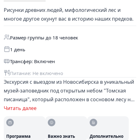
Рисунки древних людей, мифологический лес и
многое другое окунут вас в историю наших предков.
Размер группы до 18 человек
1 день
Трансфер: Включен
Питание: Не включено
Экскурсия с выездом из Новосибирска в уникальный
музей-заповедник под открытым небом "Томская
писаница", который расположен в сосновом лесу на
берегу реки Томь у скальных выступов, которые
Читать далее
покрыты оригинальными рисунками древних
людей. В программу экскурсии входит посещение 4
музейных комплексов:
Шорский улус Кезек,
Программа
Важно знать
Дополнительно