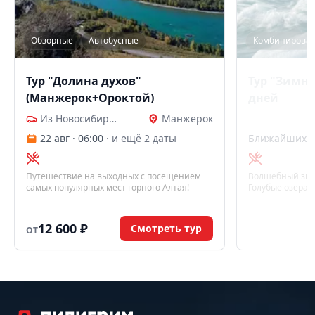
Обзорные
Автобусные
Комбинирова
Тур "Долина духов"
Тур "Зимня
(Манжерок+Ороктой)
дней
Из Новосибирска
Манжерок
22 авг · 06:00
· и ещё 2 даты
Ближайших д
Путешествие на выходных с посещением
Волшебный зимн
самых популярных мест горного Алтая!
Голубые озера,
баня и ночь у к
запомнится нав
12 600 ₽
Смотреть тур
ОТ