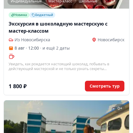
Индивидуальные
Мастер-класс
Школьные
Новинка
Бюджетный
Экскурсия в шоколадную мастерскую с
мастер-классом
Из Новосибирска
Новосибирск
8 авг · 12:00
· и ещё 2 даты
Увидеть, как рождается настоящий шоколад, побывать в
действующей мастерской и не только узнать секреты
шоколатье, но и создать собственное шоколадное изделие
своими руками. Это гастрономическое приключение, которое
объединяет экскурсию, дегустацию и творческий мастер-класс
1 800 ₽
Смотреть тур
0+