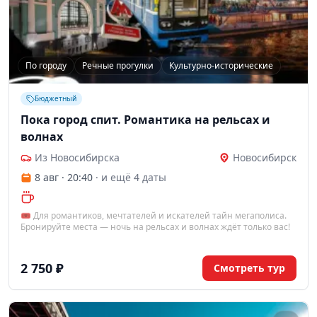
По городу
Речные прогулки
Культурно-исторические
Бюджетный
Пока город спит. Романтика на рельсах и
волнах
Из Новосибирска
Новосибирск
8 авг · 20:40
· и ещё 4 даты
🎟 Для романтиков, мечтателей и искателей тайн мегаполиса.
Бронируйте места — ночь на рельсах и волнах ждёт только вас!
2 750 ₽
Смотреть тур