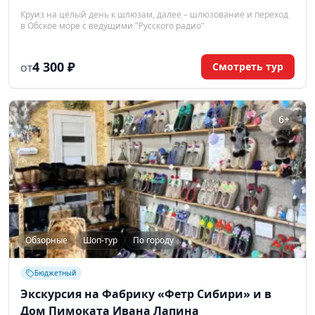
Круиз на целый день к шлюзам, далее – шлюзование и переход
в Обское море с ведущими "Русского радио"
4 300 ₽
Смотреть тур
ОТ
6+
Обзорные
Шоп-тур
По городу
Бюджетный
Экскурсия на Фабрику «Фетр Сибири» и в
Дом Пимоката Ивана Лапина