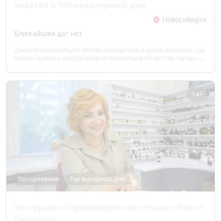
квартал и 100-квартирный дом
Новосибирск
Ближайших дат нет
Давайте знакомиться! Легкая, колоритная и яркая экскурсия, где
можно оценить экскурсовода и прогуляться по местам города с
характерным еврейским акцентом. Откройте город с новой
стороны — там, где за фасадами скрываются истории первых
переселенцев и архитектурные загадки старого Новосибирска.
14+
Однодневные
Тур выходного дня
Экскурсия «Парфюмерная мастерская Ольги
Пащенко»