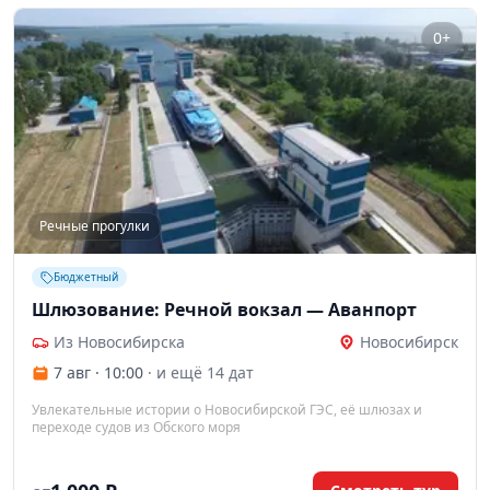
0+
Речные прогулки
Бюджетный
Шлюзование: Речной вокзал — Аванпорт
Из Новосибирска
Новосибирск
7 авг · 10:00
· и ещё 14 дат
Увлекательные истории о Новосибирской ГЭС, её шлюзах и
переходе судов из Обского моря