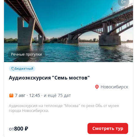
0+
Речные прогулки
Бюджетный
Аудиоэкскурсия "Семь мостов"
Новосибирск
7 авг · 12:45
· и ещё 75 дат
Аудиоэкскурсия на теплоходе "Москва" по реке Обь от музея
города Новосибирска.
800 ₽
Смотреть тур
ОТ