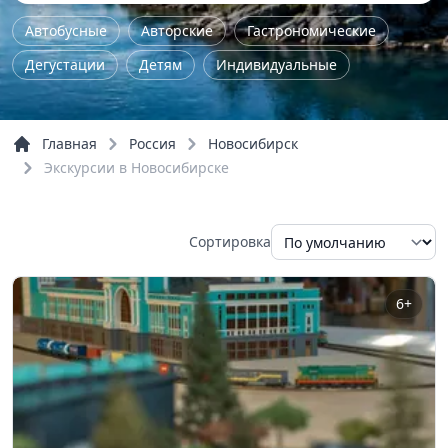
Автобусные
Авторские
Гастрономические
Дегустации
Детям
Индивидуальные
Культурно-исторические
Мастер-класс
На природу
Однодневные
Пешие
Главная
Россия
Новосибирск
По городу
По области
Тур выходного дня
Экскурсии в Новосибирске
Школьные
Шоп-тур
Обзорные
Речные прогулки
Сортировка
6+