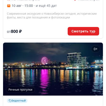
10 авг · 15:00
· и ещё 45 дат
Современная экскурсия о Новосибирске сегодня, исторические
факты, места для посещения и фотолокации
800 ₽
Смотреть тур
ОТ
0+
Речные прогулки
Бюджетный