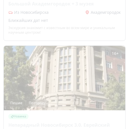
Большой Академгородок + 3 музея
Из Новосибирска
Академгородок
Ближайших дат нет
Экскурсия знакомит с известным во всем мире и уникальным
научным центром!
16+
Пешие
По городу
Новинка
Непарадный Новосибирск 3.0. Еврейский