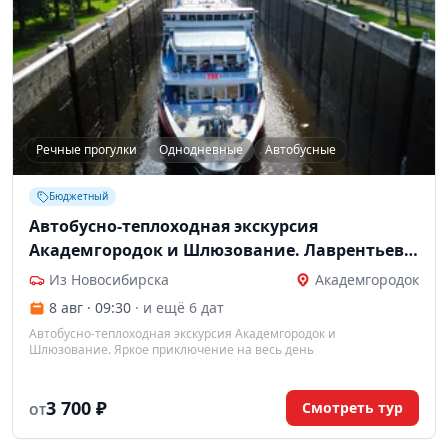
Речные прогулки
Однодневные
Автобусные
Бюджетный
Автобусно-теплоходная экскурсия
Академгородок и Шлюзование. Лаврентьев
тур
Из Новосибирска
Академгородок
8 авг · 09:30
· и ещё 6 дат
Автобусно-теплоходная экскурсия Академгородок и
Шлюзование. Яркое приключение на весь день
3 700 ₽
Смотреть тур
ОТ