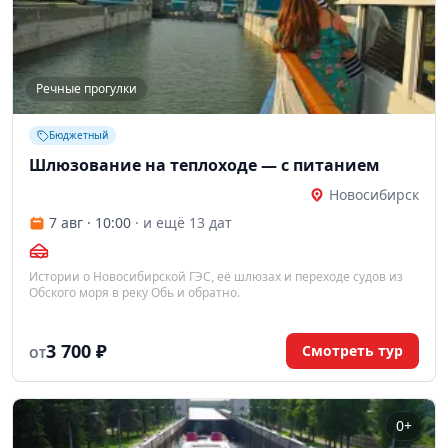
Речные прогулки
Бюджетный
Шлюзование на теплоходе — с питанием
Новосибирск
7 авг · 10:00
· и ещё 13 дат
Истории о Новосибирской ГЭС, её шлюзах и переходе судов из
Обского моря в реку Обь и обратно.
3 700 ₽
Смотреть тур
ОТ
0+