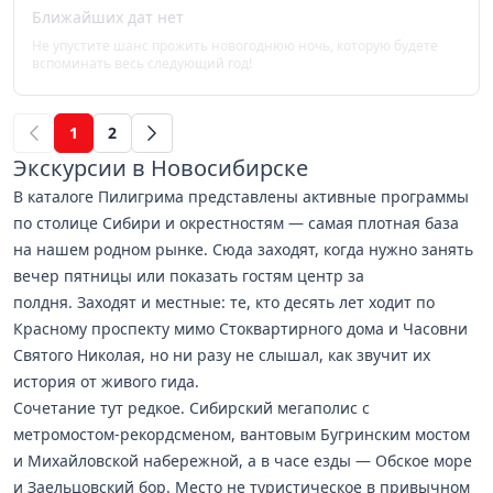
Ближайших дат нет
Не упустите шанс прожить новогоднюю ночь, которую будете
вспоминать весь следующий год!
1
2
(current)
Экскурсии в Новосибирске
В каталоге Пилигрима представлены активные программы
по столице Сибири и окрестностям — самая плотная база
на нашем родном рынке. Сюда заходят, когда нужно занять
вечер пятницы или показать гостям центр за
полдня. Заходят и местные: те, кто десять лет ходит по
Красному проспекту мимо Стоквартирного дома и Часовни
Святого Николая, но ни разу не слышал, как звучит их
история от живого гида.
Сочетание тут редкое. Сибирский мегаполис с
метромостом-рекордсменом, вантовым Бугринским мостом
и Михайловской набережной, а в часе езды — Обское море
и Заельцовский бор. Место не туристическое в привычном