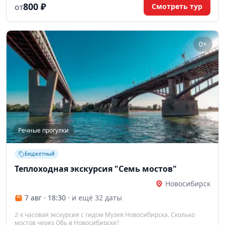
800 ₽
Смотреть тур
ОТ
0+
Речные прогулки
Бюджетный
Теплоходная экскурсия "Семь мостов"
Новосибирск
7 авг · 18:30
· и ещё 32 даты
2-х часовая экскурсия с гидом Музея Новосибирска. Сколько
мостов через Обь в Новосибирске?