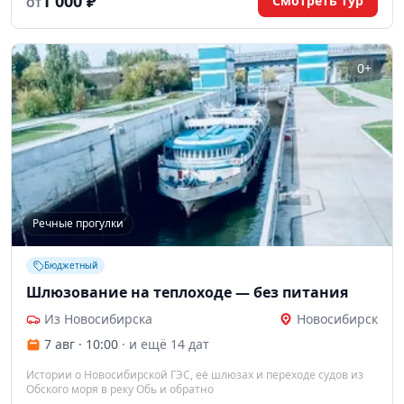
1 000 ₽
Смотреть тур
ОТ
0+
Речные прогулки
Бюджетный
Шлюзование на теплоходе — без питания
Из Новосибирска
Новосибирск
7 авг · 10:00
· и ещё 14 дат
Истории о Новосибирской ГЭС, её шлюзах и переходе судов из
Обского моря в реку Обь и обратно