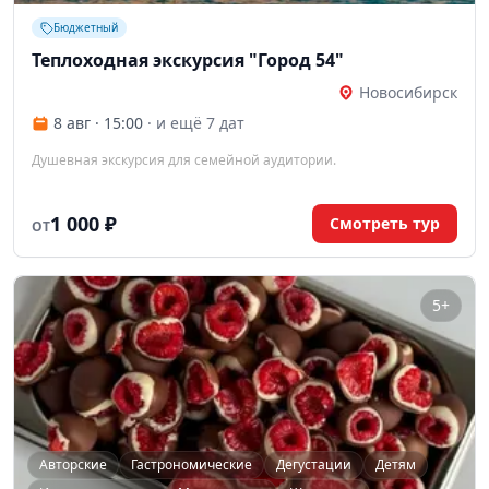
Бюджетный
Теплоходная экскурсия "Город 54"
Новосибирск
8 авг · 15:00
· и ещё 7 дат
Душевная экскурсия для семейной аудитории.
1 000 ₽
Смотреть тур
ОТ
5+
Авторские
Гастрономические
Дегустации
Детям