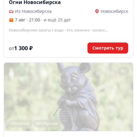
Огни Новосибирска
Из Новосибирска
Новосибирск
7 авг · 21:00
· и ещё 25 дат
Новосибирские закаты с воды - это, конечно - космос...
1 300 ₽
Смотреть тур
ОТ
6+
Обзорные
Автобусные