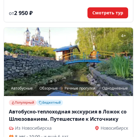
2 950 ₽
Смотреть тур
ОТ
4+
Автобусные
Обзорные
Речные прогулки
Однодневные
Популярный
Бюджетный
Автобусно-теплоходная экскурсия в Ложок со
Шлюзованием. Путешествие к Источнику
Из Новосибирска
Новосибирск
8 авг · 10:00
· и ещё 6 дат