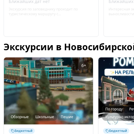
Ближайших дат нет
Ближайших 
Экскурсия по заповеднику проходит по
Интересная эк
туристическому маршруту с
выносливости
профессиональным столбистом.
Экскурсии в Новосибирско
6+
По городу
Ре
Обзорные
Школьные
Пешие
Культурно-исто
Бюджетный
Бюджетный