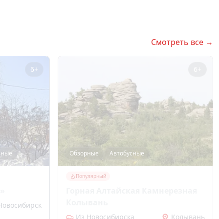
Смотреть все →
6+
6+
вные
Обзорные
Автобусные
Популярный
к»
Горная Алтайская Камнерезная
Колывань
Новосибирск
Из Новосибирска
Колывань