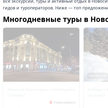
Все экскурсии, туры и активный отдых в Новос
гидов и туроператоров. Ниже — топ предложени
Многодневные туры в Нов
6+
Автобусные
Зимний Красноярск+заповедник
Лебеди + 
"Столбы"
Экспресс
Новосибирск