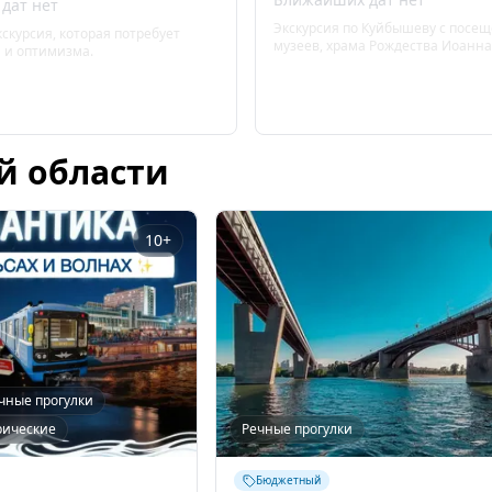
дат нет
Экскурсия по Куйбышеву с посе
скурсия, которая потребует
музеев, храма Рождества Иоанна
 и оптимизма.
купеческие усадьбы.
й области
10+
чные прогулки
рические
Речные прогулки
Бюджетный