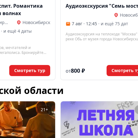
спит. Романтика
Аудиоэкскурсия "Семь мос
и волнах
Новосиб
Из Новосибирска
Новосибирск
7 авг · 12:45
· и ещё 75 дат
· и ещё 4 даты
Аудиоэкскурсия на теплоходе "Москва"
реке Обь от музея города Новосибирска
ов, мечтателей и
мегаполиса. Бронируйте
рельсах и волнах ждёт
800 ₽
Смотреть тур
Смотреть т
ОТ
ской области
21+