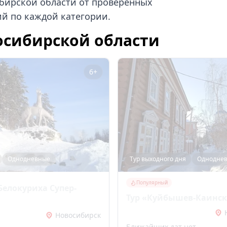
ибирской области от проверенных
й по каждой категории.
осибирской области
6+
Однодневные
Тур выходного дня
Однодне
Популярный
Белокуриха Супер-
Тур «Куйбышев-Каинс
Новосибирск
Ближайших дат нет