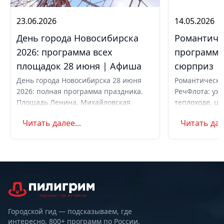
23.06.2026
14.05.2026
День города Новосибирска
Романтиче
2026: программа всех
программа,
площадок 28 июня | Афиша
сюрприз
День города Новосибирска 28 июня
Романтически
2026: полная программа праздника.
РечФлота: ужи
Площадь Ленина, Михайловская
теплоходе, це
набережная, парки. Вечерний
код. Свидание
Читать далее...
Читать дале
концерт с Айвазовским Оркестром и
предложение 
AMCHI. Вход свободный. Список
с цветами.
музеев с бесплатным входом
Городской гид — подсказываем, где
интересно. 800+ программ по России.