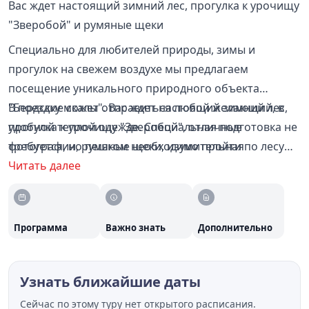
Вас ждет настоящий зимний лес, прогулка к урочищу
"Зверобой" и румяные щеки
Специально для любителей природы, зимы и
прогулок на свежем воздухе мы предлагаем
посещение уникального природного объекта
"Бердские скалы". Вас ждет настоящий зимний лес,
В поездку может отправиться любой желающий, в
прогулка к урочищу "Зверобой", отличные
удобной теплой одежде. Специальная подготовка не
фотографии, румяные щеки, изумительная
требуется, но пешком необходимо пройти по лесу
панорама на чарующие изгибы Берди.
около 1 часа в одну сторону (тропинка может быть в
Читать далее
снегу)
Программа
Важно знать
Дополнительно
Узнать ближайшие даты
Сейчас по этому туру нет открытого расписания.