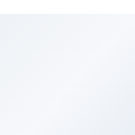
Однодневные
Обзорная
экскурсия
6+