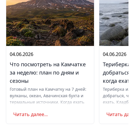
04.06.2026
04.06.2026
Что посмотреть на Камчатке
Териберка 
за неделю: план по дням и
добраться,
сезоны
когда ехат
Готовый план на Камчатку на 7 дней:
Териберка из 
вулканы, океан, Авачинская бухта и
добраться, чт
термальные источники. Когда ехать
ехать. Кладби
летом и в августе, бюджет,
океану, север
Читать далее...
Читать дале
самостоятельно или с туром.
Маршрут на д
Советы по пое