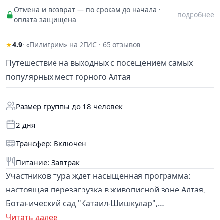
Отмена и возврат — по срокам до начала ·
подробнее
оплата защищена
★
4.9
· «Пилигрим» на 2ГИС · 65 отзывов
Путешествие на выходных с посещением самых
популярных мест горного Алтая
Размер группы до 18 человек
2 дня
Трансфер: Включен
Питание: Завтрак
Участников тура ждет насыщенная программа:
настоящая перезагрузка в живописной зоне Алтая,
Ботанический сад "Катаил-Шишкулар",
Манжерокские пороги, моторафтинг по спокойному
Читать далее