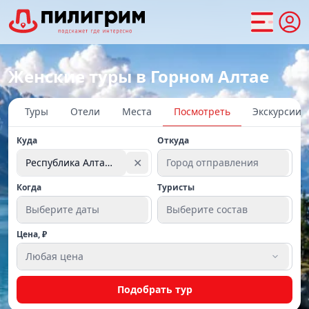
Женские туры в Горном Алтае
Туры
Отели
Места
Посмотреть
Экскурсии
Куда
Откуда
✕
Республика Алтай (Горный Алтай)
Город отправления
Когда
Туристы
Выберите даты
Выберите состав
Цена, ₽
Любая цена
Подобрать тур