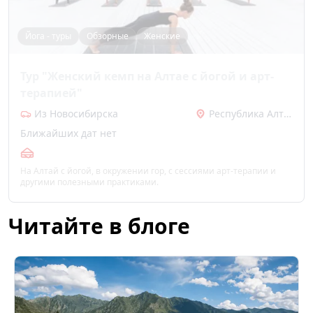
Йога - туры
Обзорные
Женские
Тур "Женский кемп на Алтае с йогой и арт-
терапией"
Из Новосибирска
Республика Алтай (Горный Алтай)
Ближайших дат нет
На Алтай с йогой, в окружении гор, с сессиями арт-терапии и
другими полезными практиками.
Читайте в блоге