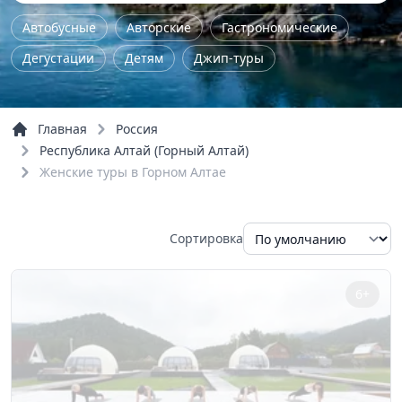
Автобусные
Авторские
Гастрономические
Дегустации
Детям
Джип-туры
Железнодорожные
Женские
Йога - туры
Комбинированные
Концерты
Главная
Россия
Культурно-исторические
Мастер-класс
Республика Алтай (Горный Алтай)
Женские туры в Горном Алтае
Музейные
На природу
Однодневные
Пешие
По городу
По области
Семейные
Сортировка
Трекинг
Тур выходного дня
Экстрим
Обзорные
Речные прогулки
6+