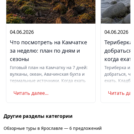
04.06.2026
04.06.2026
Что посмотреть на Камчатке
Териберка 
за неделю: план по дням и
добраться,
сезоны
когда ехат
Готовый план на Камчатку на 7 дней:
Териберка из 
вулканы, океан, Авачинская бухта и
добраться, чт
термальные источники. Когда ехать
ехать. Кладби
летом и в августе, бюджет,
океану, север
Читать далее...
Читать дале
самостоятельно или с туром.
Маршрут на д
Советы по пое
Другие разделы категории
Обзорные туры в Ярославле — 6 предложений