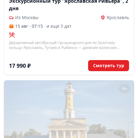
Экскурсионный тур "Ярославская Ривьера", 2
дня
Из Москвы
Ярославль
15 авг · 07:15
· и ещё 5 дат
Двухдневный автобусный тур выходного дня по Золотому
кольцу: Ярославль, Тутаев и Рыбинск — древние волжские
города с монастырями, соборами и старинными улицами в шаге
от Москвы.
17 990 ₽
Смотреть тур
5+