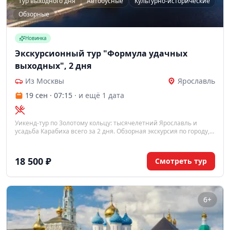
Тур выходного дня
Автобусные
Культурно-исторические
Обзорные
Новинка
Экскурсионный тур "Формула удачных
выходных", 2 дня
Из Москвы
Ярославль
19 сен · 07:15
· и ещё 1 дата
Уикенд-тур по Золотому кольцу: тысячелетний Ярославль и
усадьба Карабиха всего за 2 дня. Обзорная экскурсия по городу,
Толгский монастырь и имение Н. А. Некрасова — короткая смена
обстановки на выходных из Москвы.
18 500 ₽
Смотреть тур
6+