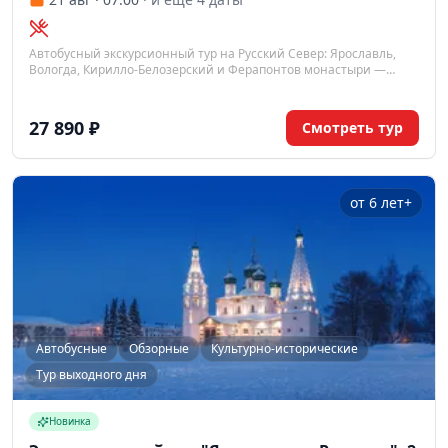
Автобусный экскурсионный тур на Русский Север: Ярославль,
Вологда, Кирилло-Белозерский и Ферапонтов монастыри —
древние храмы, музей кружева и живописные виды Вологодской
области за 3 дня из Москвы.
27 890 ₽
Смотреть тур
от 6 лет+
Автобусные
Обзорные
Культурно-исторические
Тур выходного дня
Новинка