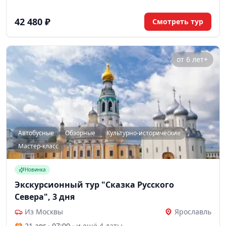
старинные храмы, музеи сыра и часов, дегустация копчёной
ряпушки и угощение из русской печи, проживание на берегу
Рыбинского моря.
42 480 ₽
Смотреть тур
от 6 лет+
Автобусные
Обзорные
Культурно-исторические
Мастер-класс
Новинка
Экскурсионный тур "Сказка Русского
Севера", 3 дня
Из Москвы
Ярославль
21 авг · 07:00
· и ещё 4 даты