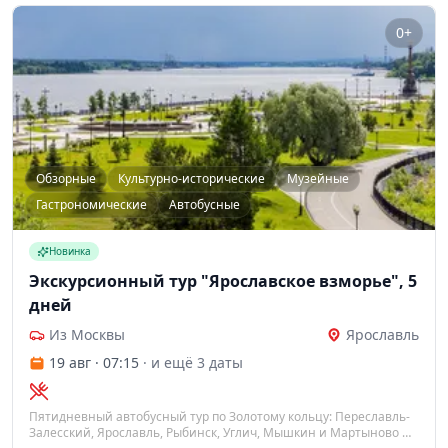
0+
Обзорные
Культурно-исторические
Музейные
Гастрономические
Автобусные
Новинка
Экскурсионный тур "Ярославское взморье", 5
дней
Из Москвы
Ярославль
19 авг · 07:15
· и ещё 3 даты
Пятидневный автобусный тур по Золотому кольцу: Переславль-
Залесский, Ярославль, Рыбинск, Углич, Мышкин и Мартыново —