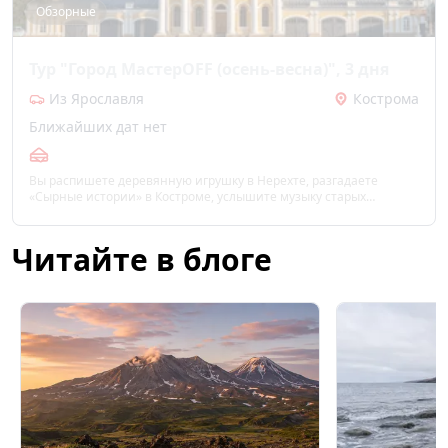
Обзорные
Тур "Город МастерOFF (осень-весна)", 3 дня
Из Ярославля
Кострома
Ближайших дат нет
Вы распишете деревянную игрушку в Нерехте, разгадаете
«Сырные истории» в Костроме, услышите музыку старых
граммофонов в Ярославле и прогуляетесь по Губернаторскому
дворцу.
Читайте в блоге