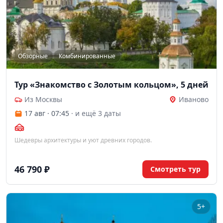
Обзорные
Комбинированные
Тур «Знакомство с Золотым кольцом», 5 дней
Из Москвы
Иваново
17 авг · 07:45
· и ещё 3 даты
Шедевры архитектуры и уют древних городов.
46 790 ₽
Смотреть тур
5+