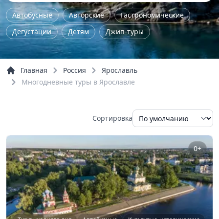
Автобусные
Авторские
Гастрономические
Дегустации
Детям
Джип-туры
Железнодорожные
Женские
Йога - туры
Комбинированные
Концерты
Главная
Россия
Ярославль
Культурно-исторические
Мастер-класс
Многодневные туры в Ярославле
Музейные
На природу
Однодневные
Пешие
По городу
По области
Семейные
Сортировка
Трекинг
Тур выходного дня
Экстрим
Обзорные
Речные прогулки
0+