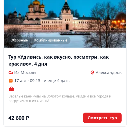
Обзорные
Комбинированные
Тур «Удивись, как вкусно, посмотри, как
красиво», 4 дня
Из Москвы
Александров
17 авг · 09:15
· и ещё 4 даты
Веселые каникулы на Золотом кольце, увидим все города и
погрузимся в их жизнь!
42 600 ₽
Смотреть тур