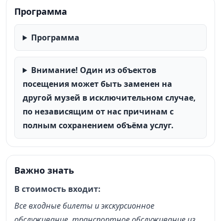
гена агрессивности и познакомитесь с памятником
Программа
лабораторной мыши, увидите здание знаменитого
технопарка, здания исследовательских институтов,
Программа
удивитесь истории о секретных "бункерах",
адронном коллайдере и неизвестных визитах
известных людей.
Внимание! Один из объектов
посещения может быть заменен на
другой музей в исключительном случае,
по независящим от нас причинам с
полным сохранением объёма услуг.
Важно знать
В стоимость входит:
Все входные билеты и экскурсионное
обслуживание, транспортное обслуживание из