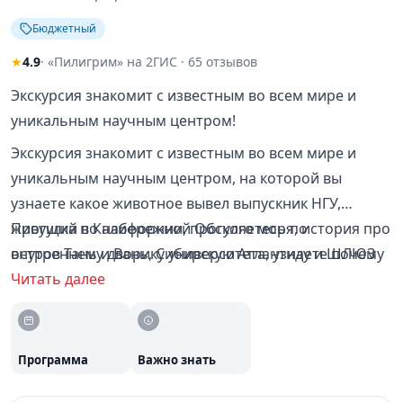
Бюджетный
★
4.9
· «Пилигрим» на 2ГИС · 65 отзывов
Экскурсия знакомит с известным во всем мире и
уникальным научным центром!
Экскурсия знакомит с известным во всем мире и
уникальным научным центром, на которой вы
узнаете какое животное вывел выпускник НГУ,
живущий в Калифорнии, прогуляетесь по
Прогулка по набережной Обского моря, история про
внутреннему дворику университета, узнаете почему
остров Тань и Вань, Сибирскую Атлантиду и ШЛЮЗ
ресторан Дома Ученых был лучшим в городе и какие
Читать далее
гости его посещали, увидите "Долину золотых умов
Сибири" и узнаете зачем рядом с коттеджем
академика Лаврентьева бассейн, отдохнете у пруда с
Программа
Важно знать
уточками , услышите историю о ханорике и лисе без