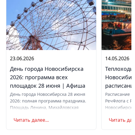
23.06.2026
14.05.2026
День города Новосибирска
Теплоходы
2026: программа всех
Новосибир
площадок 28 июня | Афиша
расписание
День города Новосибирска 28 июня
Расписание и
2026: полная программа праздника.
РечФлота с Ре
Площадь Ленина, Михайловская
Новосибирска 
набережная, парки. Вечерний
шлюзование, 
Читать далее...
Читать дале
концерт с Айвазовским Оркестром и
вечер. Как ку
AMCHI. Вход свободный. Список
музеев с бесплатным входом