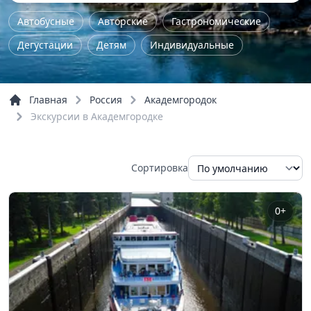
Автобусные
Авторские
Гастрономические
Дегустации
Детям
Индивидуальные
Культурно-исторические
Мастер-класс
На природу
Однодневные
Пешие
Главная
Россия
Академгородок
По городу
По области
Тур выходного дня
Экскурсии в Академгородке
Школьные
Шоп-тур
Обзорные
Речные прогулки
Сортировка
0+