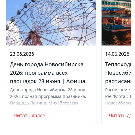
23.06.2026
14.05.2026
День города Новосибирска
Теплоходы
2026: программа всех
Новосибир
площадок 28 июня | Афиша
расписание
День города Новосибирска 28 июня
Расписание и
2026: полная программа праздника.
РечФлота с Ре
Площадь Ленина, Михайловская
Новосибирска 
набережная, парки. Вечерний
шлюзование, 
Читать далее...
Читать дале
концерт с Айвазовским Оркестром и
вечер. Как ку
AMCHI. Вход свободный. Список
музеев с бесплатным входом