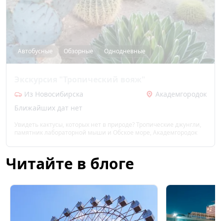
Автобусные
Обзорные
Однодневные
Экскурсия "Тропический вояж"
Из Новосибирска
Академгородок
Ближайших дат нет
Увидеть кактусы, которых нет в природе? Тропические джунгли,
памятник лабораторной мыши и Обское море, Академгородок
Читайте в блоге