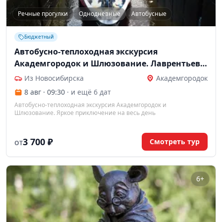
Речные прогулки
Однодневные
Автобусные
Бюджетный
Автобусно-теплоходная экскурсия
Академгородок и Шлюзование. Лаврентьев
тур
Из Новосибирска
Академгородок
8 авг · 09:30
· и ещё 6 дат
Автобусно-теплоходная экскурсия Академгородок и
Шлюзование. Яркое приключение на весь день
3 700 ₽
Смотреть тур
ОТ
6+