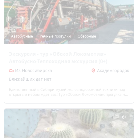
Автобусные
Речные прогулки
Обзорные
Экскурсия - тур «Обской Локомотив»
Автобусно-Теплоходная экскурсия (0+)
Из Новосибирска
Академгородок
Ближайших дат нет
Единственный в Сибири музей железнодорожной техники под
открытым небом ждёт вас! Тур «Обской Локомотив»: прогулка на
теплоходе под мостами, шлюзование, обзор Академгородка с
мышью, лисой и «Гусями», посещение уникальной экспозиции
поездов. Прикоснуться к истории, сделать яркие фото и открыть
Новосибирск с воды и суши.
6+