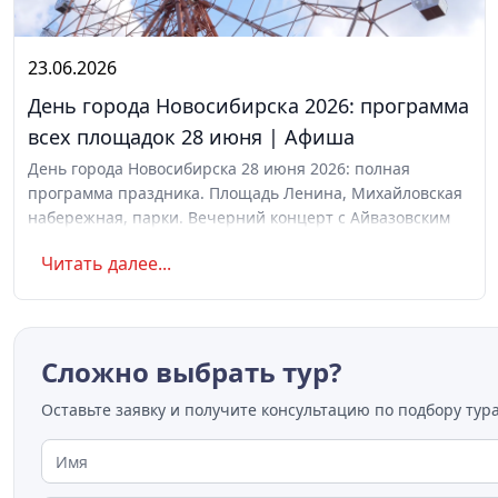
23.06.2026
День города Новосибирска 2026: программа
всех площадок 28 июня | Афиша
День города Новосибирска 28 июня 2026: полная
программа праздника. Площадь Ленина, Михайловская
набережная, парки. Вечерний концерт с Айвазовским
Оркестром и AMCHI. Вход свободный. Список музеев с
Читать далее...
бесплатным входом
Сложно выбрать тур?
Оставьте заявку и получите консультацию по подбору тура