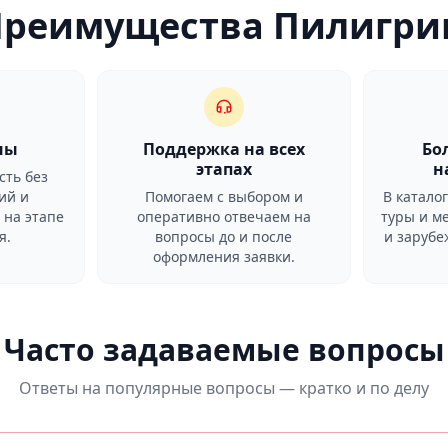
Преимущества Пилигри
ны
Поддержка на всех
Бо
этапах
н
сть без
ий и
Помогаем с выбором и
В катало
 на этапе
оперативно отвечаем на
туры и м
я.
вопросы до и после
и заруб
оформления заявки.
Часто задаваемые вопросы
Ответы на популярные вопросы — кратко и по делу