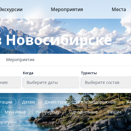
Экскурсии
Мероприятия
Места
в Новосибирске
Мероприятия
Когда
Туристы
ения
Выберите даты
Выберите состав
стации
Детям
Джип-туры
Железнодорожные
Ж
Музейные
На природу
Однодневные
Пешие
прогулки