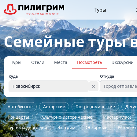
Туры
Семейные туры 
Туры
Отели
Места
Посмотреть
Экскурсии
Куда
Откуда
✕
Новосибирск
Город отправл
Автобусные
Авторские
Гастрономические
Дегу
Концерты
Культурно-исторические
Мастер-класс
Тур выходного дня
Экстрим
Обзорные
Речные 