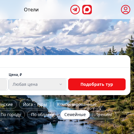
Отели
Цена, ₽
Любая цена
Подобрать тур
енские
Йога - туры
Комбинированные
По городу
По области
Семейные
Трекинг