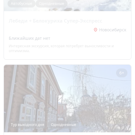
Автобусные
Однодневные
Лебеди + Белокуриха Супер-Экспресс
Новосибирск
Ближайших дат нет
Интересная экскурсия, которая потребует выносливости и
оптимизма.
6+
Тур выходного дня
Однодневные