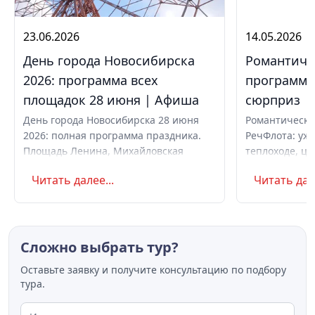
23.06.2026
14.05.2026
День города Новосибирска
Романтиче
2026: программа всех
программа,
площадок 28 июня | Афиша
сюрприз
День города Новосибирска 28 июня
Романтически
2026: полная программа праздника.
РечФлота: ужи
Площадь Ленина, Михайловская
теплоходе, це
набережная, парки. Вечерний
код. Свидание
Читать далее...
Читать дале
концерт с Айвазовским Оркестром и
предложение 
AMCHI. Вход свободный. Список
с цветами.
музеев с бесплатным входом
Сложно выбрать тур?
Оставьте заявку и получите консультацию по подбору
тура.