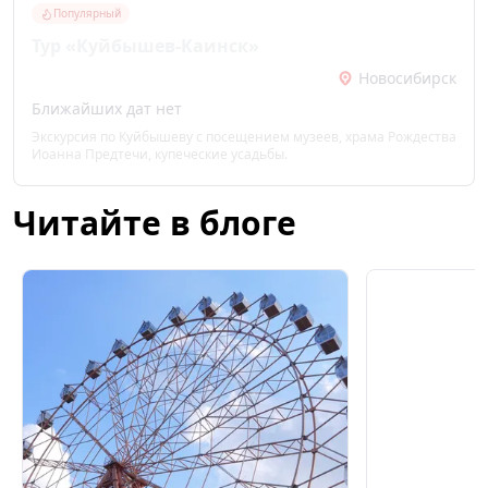
Популярный
Тур «Куйбышев-Каинск»
Новосибирск
Ближайших дат нет
Экскурсия по Куйбышеву с посещением музеев, храма Рождества
Иоанна Предтечи, купеческие усадьбы.
Читайте в блоге